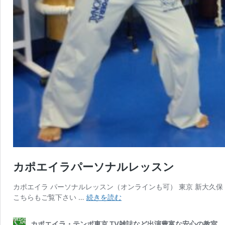
カポエイラパーソナルレッスン
カポエイラ パーソナルレッスン（オンラインも可） 東京 新大久保
カ
こちらもご覧下さい …
続きを読む
ポ
エ
カポエイラ・テンポ東京 TV雑誌など出演豊富な安心の教室