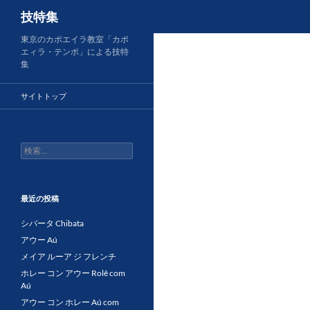
検
技特集
索
コ
東京のカポエイラ教室「カポ
エィラ・テンポ」による技特
ン
集
テ
ン
サイトトップ
ツ
へ
ス
検
キ
索:
ッ
プ
最近の投稿
シバータ Chibata
アウー Aú
メイア ルーア ジ フレンチ
ホレー コン アウー Rolê com
Aú
アウー コン ホレー Aú com