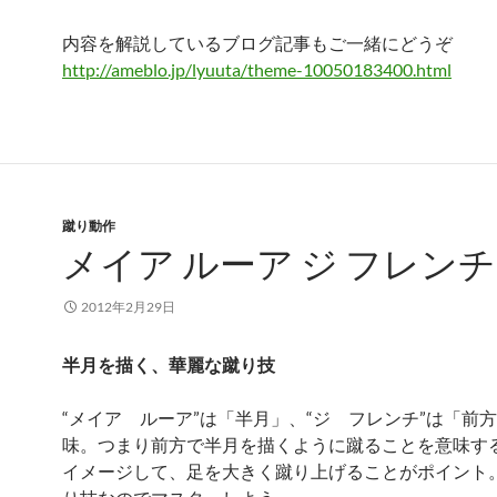
内容を解説しているブログ記事もご一緒にどうぞ
http://ameblo.jp/lyuuta/theme-10050183400.html
蹴り動作
メイア ルーア ジ フレンチ
2012年2月29日
半月を描く、華麗な蹴り技
“メイア ルーア”は「半月」、“ジ フレンチ”は「前
味。つまり前方で半月を描くように蹴ることを意味す
イメージして、足を大きく蹴り上げることがポイント