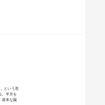
方」という意
る。半月を
。基本な蹴