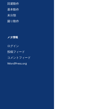
回避動作
基本動作
未分類
蹴り動作
メタ情報
ログイン
投稿フィード
コメントフィード
WordPress.org