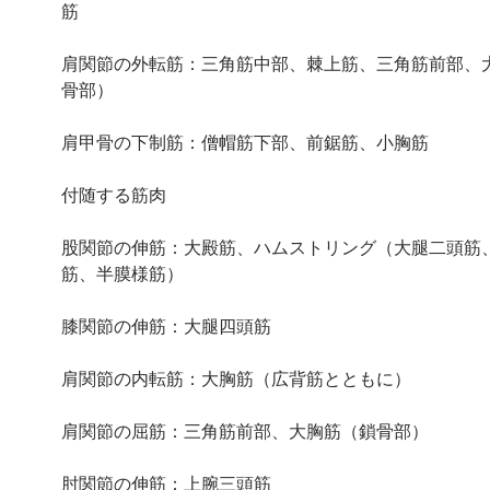
筋
肩関節の外転筋：三角筋中部、棘上筋、三角筋前部、
骨部）
肩甲骨の下制筋：僧帽筋下部、前鋸筋、小胸筋
付随する筋肉
股関節の伸筋：大殿筋、ハムストリング（大腿二頭筋
筋、半膜様筋）
膝関節の伸筋：大腿四頭筋
肩関節の内転筋：大胸筋（広背筋とともに）
肩関節の屈筋：三角筋前部、大胸筋（鎖骨部）
肘関節の伸筋：上腕三頭筋