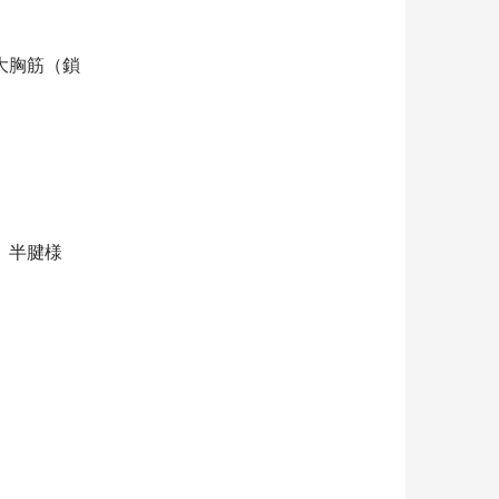
大胸筋（鎖
、半腱様