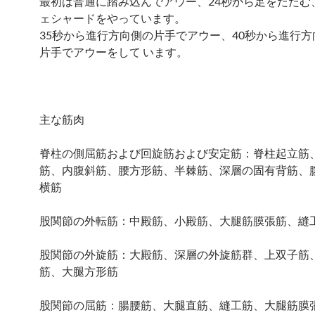
最初は普通に踏み込んでアウー、24秒から足をたたむ
ェシャードをやっています。
35秒から進行方向側の片手でアウー、40秒から進行
片手でアウーをして います。
主な筋肉
脊柱の側屈筋および回旋筋および安定筋：脊柱起立筋
筋、内腹斜筋、腰方形筋、半棘筋、深層の固有背筋、
横筋
股関節の外転筋：中殿筋、小殿筋、大腿筋膜張筋、縫
股関節の外旋筋：大殿筋、深層の外旋筋群、上双子筋
筋、大腿方形筋
股関節の屈筋：腸腰筋、大腿直筋、縫工筋、大腿筋膜