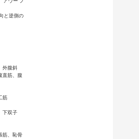
、アウー フ
方向と逆側の
、外腹斜
腹直筋、腹
工筋
、下双子
張筋、恥骨