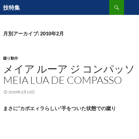
コ
検
技特集
ン
索
テ
ン
ツ
月別アーカイブ: 2010年2月
へ
ス
キ
蹴り動作
ッ
メイア ルーア ジ コンパッソ
プ
MEIA LUA DE COMPASSO
2010年2月13日
まさに”カポエィラらしい”手をついた状態での蹴り