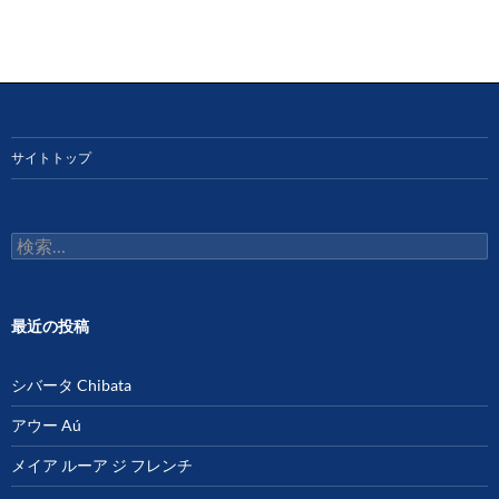
サイトトップ
検
索:
最近の投稿
シバータ Chibata
アウー Aú
メイア ルーア ジ フレンチ