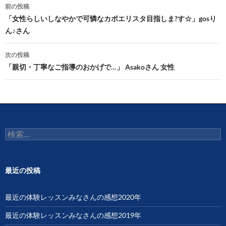
投
前の投稿
稿
「女性らしいしなやかで可憐なカポエリスタ目指しま?す☆」gosり
ん♪さん
ナ
ビ
次の投稿
「親切・丁寧なご指導のおかげで…」 Asakoさん 女性
ゲ
ー
シ
ョ
検
ン
索:
最近の投稿
最近の体験レッスンみなさんの感想2020年
最近の体験レッスンみなさんの感想2019年