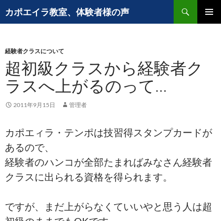
検
カポエイラ教室、体験者様の声
索
コ
メインメ
ン
ニュー
テ
ン
経験者クラスについて
ツ
超初級クラスから経験者ク
へ
ラスへ上がるのって…
ス
キ
ッ
2011年9月15日
管理者
プ
カポエィラ・テンポは技習得スタンプカードが
あるので、
経験者のハンコが全部たまればみなさん経験者
クラスに出られる資格を得られます。
ですが、まだ上がらなくていいやと思う人は超