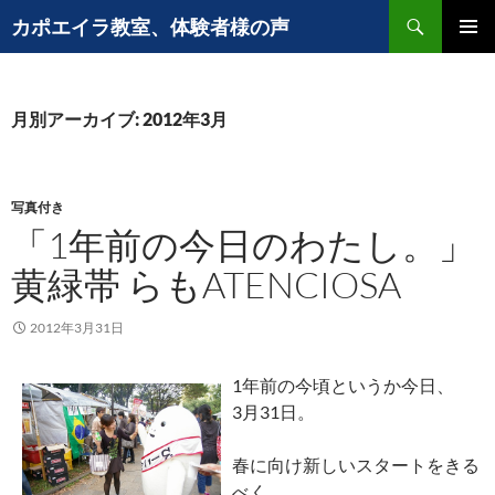
コ
検
カポエイラ教室、体験者様の声
ン
索
メインメ
テ
ニュー
ン
ツ
月別アーカイブ: 2012年3月
へ
ス
キ
写真付き
ッ
「1年前の今日のわたし。」
プ
黄緑帯 らもATENCIOSA
2012年3月31日
1年前の今頃というか今日、
3月31日。
春に向け新しいスタートをきる
べく、