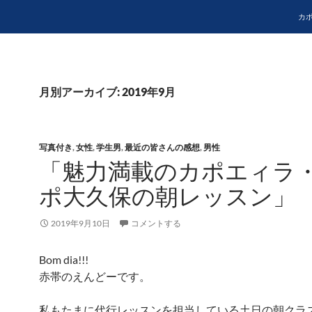
コ
カ
月別アーカイブ: 2019年9月
写真付き
,
女性
,
学生男
,
最近の皆さんの感想
,
男性
「魅力満載のカポエィラ
ポ大久保の朝レッスン」
2019年9月10日
コメントする
Bom dia!!!
赤帯のえんどーです。
私もたまに代行レッスンを担当している土日の朝クラ