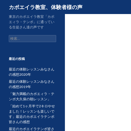
検
カポエイラ教室、体験者様の声
索
東京のカポエイラ教室「カポ
エィラ・テンポ」に通ってい
る生徒さん達の声です
検
索:
最近の投稿
最近の体験レッスンみなさん
の感想2020年
最近の体験レッスンみなさん
の感想2019年
「魅力満載のカポエィラ・テ
ンポ大久保の朝レッスン」
「始めて1ヶ月半で2キロやせ
ました！レッスンも楽しいで
す」最近のカポエイラテンポ
皆さんの感想
最近のカポエイラテンポ皆さ