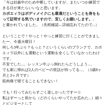
「今は妊娠中のため中断していますが、またいつか練習で
きる日が来たらいいなと思います。
カポエィラはボディメイクにも最適だということを身をも
って証明する気でいますので、宜しくお願いします。
」
と書かれていました。（先程確認←詳細忘れてたので…）
ということで！やっと！やっと練習に行くことができまし
たー、今週火曜日！
何しろ3年ぶり？もっと？というくらいのブランクで、カポ
エィラ以外にも運動という運動を全くしていなかったわけ
です。
不安でした…。レッスン中ぶっ倒れたらどうしよう…。
でも家に帰れば2人のベビーの世話が待ってる…。（1歳8ヶ
月と3ヶ月です）
筋肉痛で寝てることもできない！
でも！行ってみたらすごく楽しかったですー☆
私はずーっと前から（どのくらいやってたか忘れた…）細々
とビジターとして