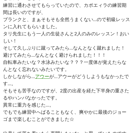
練習に通わさせてもらっていたので、カポエィラの練習期
間は長いのですが、
ブランクと、まぁそもそも全然うまくない…ので初級レッス
ンに入れてもらいました。
タリ先生にもう一人の生徒さんと2人のみのレッスン！おい
しい！
そして久しぶりに蹴ってみたら…なんとなく蹴れました！
避けてみたら…なんとなく避けられました！！！
自転車みたいな？水泳みたいな？？？一度体が覚えたらな
んとなく忘れないみたいです。
しかしながら…
アウー
が…アウーがどうしようもなかったで
す…。
そもそも苦手なのですが、2度の出産を経た下半身の重さた
るやハンパなかったです。
異常に重力を感じた…。
でもでも練習中へばることもなく、爽やかに最後のジョー
ゴまで楽しむことができました☆