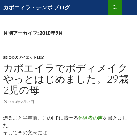
コ
検
カポエィラ・テンポ ブログ
ン
索
テ
ン
ツ
月別アーカイブ: 2010年9月
へ
ス
キ
SEIQOのダイエット日記
ッ
カポエイラでボディメイク
プ
やっとはじめました。29歳
2児の母
2010年9月24日
遡ること半年前、このHPに載せる
体験者の声
を書きまし
た。
そしてその文末には