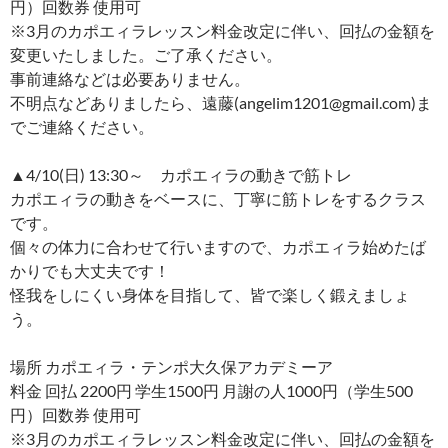
円）回数券 使用可
※3月のカポエィラレッスン料金改定に伴い、回払の金額を
変更いたしました。ご了承ください。
事前連絡などは必要ありません。
不明点などありましたら、遠藤(angelim1201@gmail.com)ま
でご連絡ください。
▲4/10(日) 13:30～ カポエィラの動きで筋トレ
カポエィラの動きをベースに、丁寧に筋トレをするクラス
です。
個々の体力に合わせて行いますので、カポエィラ始めたば
かりでも大丈夫です！
怪我をしにくい身体を目指して、皆で楽しく鍛えましょ
う。
場所 カポエィラ・テンポ大久保アカデミーア
料金 回払 2200円 学生1500円 月謝の人1000円（学生500
円）回数券 使用可
※3月のカポエィラレッスン料金改定に伴い、回払の金額を