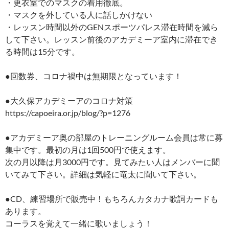
・更衣室でのマスクの着用徹底。
・マスクを外している人に話しかけない
・レッスン時間以外のGENスポーツパレス滞在時間を減ら
して下さい。レッスン前後のアカデミーア室内に滞在でき
る時間は15分です。
●回数券、コロナ禍中は無期限となっています！
●大久保アカデミーアのコロナ対策
https://capoeira.or.jp/blog/?p=1276
●アカデミーア奥の部屋のトレーニングルーム会員は常に募
集中です。最初の月は1回500円で使えます。
次の月以降は月3000円です。見てみたい人はメンバーに聞
いてみて下さい。詳細は気軽に竜太に聞いて下さい。
●CD、練習場所で販売中！もちろんカタカナ歌詞カードも
あります。
コーラスを覚えて一緒に歌いましょう！