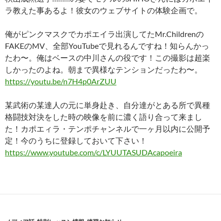
ラ教えた事あるよ！彼女のウェブサイトの体験企画で。
俺がピンクマスクでカポエイラ出演してたMr.Childrenの
FAKEのMV、全部YouTubeで見れるんですね！知らんかっ
たわ〜。俺はベースの中川さんの役です！この撮影は超楽
しかったのよね。朝まで異様なテンションだったわ〜。
https://youtu.be/n7H4p0ArZUU
某武術の某達人の元に単身赴き、自分達がとある所で異種
格闘技対決をした時の映像を前に濃く語り合って来まし
た！カポエィラ・テンポチャンネルで一ヶ月以内に公開予
定！今のうちに登録しておいて下さい！
https://www.youtube.com/c/LYUUTASUDAcapoeira