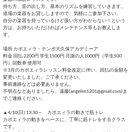
持ち方、音の出し方、基本のリズムを練習していきます。
道場の楽器をお貸ししますので、気軽にご参加下さい。
自分の楽器を持っているけど扱い方がわからない！という
方は、お持ちいただければメンテナンス等もお教えしま
す。
場所 カポエィラ・テンポ大久保アカデミーア
料金 回払 2200円 学生1500円 月謝の人1000円（学生500
円）回数券 使用可
※3月のカポエィラレッスン料金改定に伴い、回払の金額を
変更いたしました。ご了承ください。
事前連絡などは必要ありません。
不明点などありましたら、遠藤(angelim1201@gmail.com)ま
でご連絡ください。
▲4/10(日) 13:30～ カポエィラの動きで筋トレ
カポエィラの動きをベースに、丁寧に筋トレをするクラス
です。