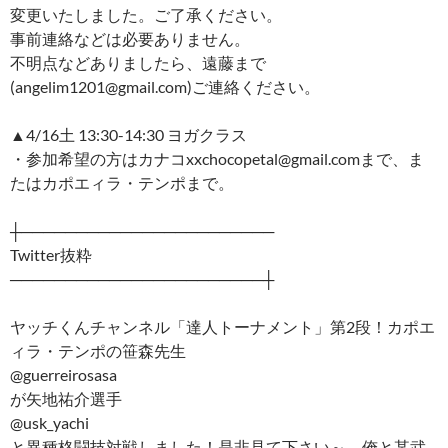
変更いたしました。ご了承ください。
事前連絡などは必要ありません。
不明点などありましたら、遠藤まで
(angelim1201@gmail.com)ご連絡ください。
▲4/16土 13:30-14:30 ヨガクラス
・参加希望の方はカナコxxchocopetal@gmail.comまで、ま
たはカポエィラ・テンポまで。
┼───────────────────────
Twitter抜粋
───────────────────────┼
ヤッチくんチャンネル「達人トーナメント」第2段！カポエ
ィラ・テンポの笹森先生
@guerreirosasa
が矢地祐介選手
@usk_yachi
と異種格闘技対戦しました！是非見て下さい～。俺と某武