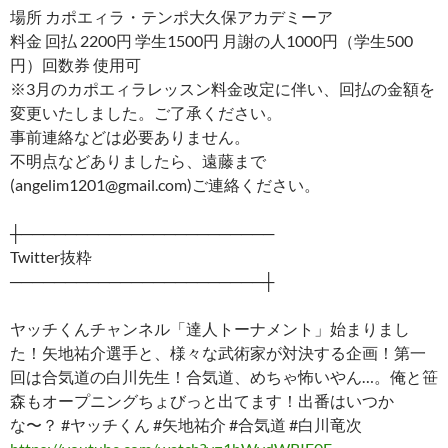
場所 カポエィラ・テンポ大久保アカデミーア
料金 回払 2200円 学生1500円 月謝の人1000円（学生500
円）回数券 使用可
※3月のカポエィラレッスン料金改定に伴い、回払の金額を
変更いたしました。ご了承ください。
事前連絡などは必要ありません。
不明点などありましたら、遠藤まで
(angelim1201@gmail.com)ご連絡ください。
┼───────────────────────
Twitter抜粋
───────────────────────┼
ヤッチくんチャンネル「達人トーナメント」始まりまし
た！矢地祐介選手と、様々な武術家が対決する企画！第一
回は合気道の白川先生！合気道、めちゃ怖いやん…。俺と笹
森もオープニングちょびっと出てます！出番はいつか
な〜？ #ヤッチくん #矢地祐介 #合気道 #白川竜次