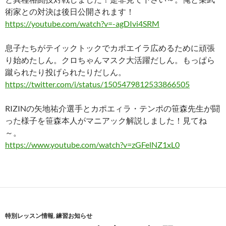
術家との対決は後日公開されます！
https://youtube.com/watch?v=-agDIvi4SRM
息子たちがテイックトックでカポエイラ広めるために頑張
り始めたしん。クロちゃんマスク大活躍だしん。もっぱら
蹴られたり投げられたりだしん。
https://twitter.com/i/status/1505479812533866505
RIZINの矢地祐介選手とカポエィラ・テンポの笹森先生が闘
った様子を笹森本人がマニアック解説しました！見てね
～。
https://www.youtube.com/watch?v=zGFelNZ1xL0
特別レッスン情報
,
練習お知らせ