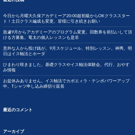
今日から月曜大久保アカデミーア20:00超初級からOKクラススター
ト！土日クラス編成も変更。皆様に引き続きお願い
急遽9月からアカデミーアのプログラム変更。回数券を前払いして頂
ける方募集。竜太の個人レッスンも是非
意外な人から投げ銭が。9月スケジュール、特別レッスン。神輿。明
日はイス軸法とホーダ
ひまわり咲きました。基礎クラスやイス軸法体験会。代行、おやす
み情報
お盆休みありません。イス軸法でカポエィラ・テンポパワーアップ
中。Tシャツ申し込み締切り延長
最近のコメント
アーカイブ