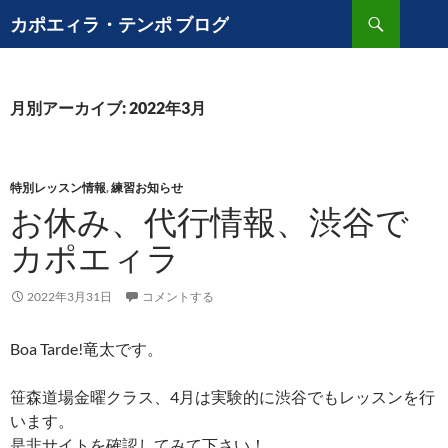
コ
検
カポエィラ・テンポ ブログ
ン
索
テ
ン
ツ
月別アーカイブ: 2022年3月
へ
ス
キ
特別レッスン情報
,
練習お知らせ
ッ
お休み、代行情報、渋谷で
プ
カポエィラ
2022年3月31日
コメントする
Boa Tarde!竜太です。
笹森道場金曜クラス、4月は実験的に渋谷でもレッスンを行
います。
是非サイトを確認してみて下さい！