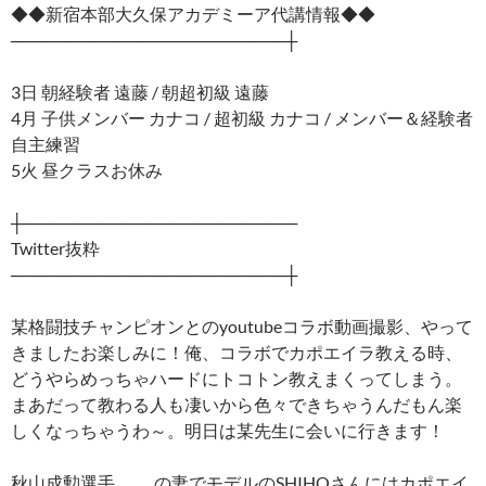
◆◆新宿本部大久保アカデミーア代講情報◆◆
───────────────────────┼
3日 朝経験者 遠藤 / 朝超初級 遠藤
4月 子供メンバー カナコ / 超初級 カナコ / メンバー＆経験者
自主練習
5火 昼クラスお休み
┼───────────────────────
Twitter抜粋
───────────────────────┼
某格闘技チャンピオンとのyoutubeコラボ動画撮影、やって
きましたお楽しみに！俺、コラボでカポエイラ教える時、
どうやらめっちゃハードにトコトン教えまくってしまう。
まあだって教わる人も凄いから色々できちゃうんだもん楽
しくなっちゃうわ～。明日は某先生に会いに行きます！
秋山成勲選手………の妻でモデルのSHIHOさんにはカポエイ