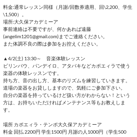
料金:通常レッスン同様（月謝/回数券適用、回\2,200、学生
\1,500）。
場所:大久保アカデミーア
事前連絡は不要ですが、何かあれば遠藤
(angelim1201@gmail.com)までご連絡ください。
また体調不良の際は参加をお控えください。
▲4/2(土) 13:30～ 音楽体験レッスン
ビリンバウ、パンデイロ、アタバキなどカポエィラで使う
楽器の体験レッスンです。
持ち方、音の出し方、基本のリズムを練習していきます。
道場の楽器をお貸ししますので、気軽にご参加下さい。
自分の楽器を持っているけど扱い方がわからない！という
方は、お持ちいただければメンテナンス等もお教えしま
す。
場所 カポエィラ・テンポ大久保アカデミーア
料金 回払 2200円 学生1500円 月謝の人1000円（学生500