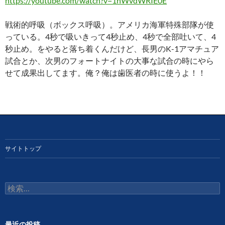
https://youtube.com/watch?v=1hWvdWRIE0E
戦術的呼吸（ボックス呼吸）。アメリカ海軍特殊部隊が使
っている。4秒で吸いきって4秒止め、4秒で全部吐いて、4
秒止め。をやると落ち着くんだけど、長男のK-1アマチュア
試合とか、次男のフォートナイトの大事な試合の時にやら
せて成果出してます。俺？俺は歯医者の時に使うよ！！
サイトトップ
検
索:
最近の投稿