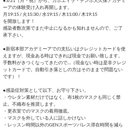
●3/21（月・祝）から、カポエィラ・テンポ大久保アカデミ
ーアの体験受け入れ再開します。
月19:15 / 火15:30 / 水19:15 / 木11:00 / 木19:15
を開放します！
感染者数次第でまた中止になるかも知れませんので、ご了
承下さい。
●新宿本部アカデミーアでの支払いはクレジットカードを使
えますが、現金ある時はできれば現金でお願い致します。
手数料がきつくなってきたので…（現金ない時は是非クレジ
ットカードで。自動引き落としの方はそのままで問題ない
です）！
●感染症対策として以下、お守り下さい。
・ウレタン素材だけではなく、布1枚のマスクも同じく禁
止。不織布を推奨します。
・更衣室でのマスクの着用徹底。
・マスクを外している人に話しかけない
・レッスン時間以外のGENスポーツパレス滞在時間を減ら