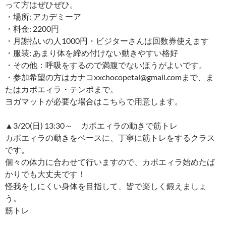
って方はぜひぜひ。
・場所: アカデミーア
・料金: 2200円
・月謝払いの人1000円・ビジターさんは回数券使えます
・服装: あまり体を締め付けない動きやすい格好
・その他：呼吸をするので満腹でないほうがよいです。
・参加希望の方はカナコxxchocopetal@gmail.comまで、ま
たはカポエィラ・テンポまで。
ヨガマットが必要な場合はこちらで用意します。
▲3/20(日) 13:30～ カポエィラの動きで筋トレ
カポエィラの動きをベースに、丁寧に筋トレをするクラス
です。
個々の体力に合わせて行いますので、カポエィラ始めたば
かりでも大丈夫です！
怪我をしにくい身体を目指して、皆で楽しく鍛えましょ
う。
筋トレ