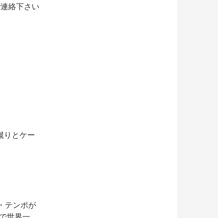
参加ご連絡下さい
蹴りとケー
。
・テンポが
Oで世界一