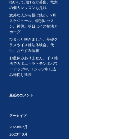
払いして頂ける方募集。竜太
の個人レッスンも是非
意外な人から投げ銭が。9月
スケジュール、特別レッス
ン。神輿。明日はイス軸法と
ホーダ
ひまわり咲きました。基礎ク
ラスやイス軸法体験会。代
行、おやすみ情報
お盆休みありません。イス軸
法でカポエィラ・テンポパワ
ーアップ中。Tシャツ申し込
み締切り延長
最近のコメント
アーカイブ
2023年9月
2023年8月