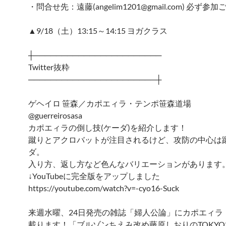
・問合せ先：遠藤(angelim1201@gmail.com) 必ず
▲9/18（土）13:15～14:15 ヨガクラス
┼───────────────────────
Twitter抜粋
───────────────────────┼
ゲヘイロ 笹森／カポエィラ・テンポ笹森道場
@guerreirosasa
カポエィラの倒し技(ケーダ)を紹介します！
蹴りとアクロバットが注目されるけど、攻防の中心は
ダ。
入り方、返し方など色んなバリエーションがあります
↓YouTubeに完全版をアップしました
https://youtube.com/watch?v=-cyo16-Suck
来週水曜、24日発売の雑誌「婦人公論」にカポエィラ
載ります！「ブルゾンちえみ改め藤原しおりのTOKY