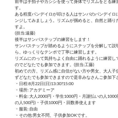
前半は手拍子やカシシを使って身体でリズムをとる練
す。
ある程度パンデイロが叩ける人はサンバのパンデイロ
ンジしてみましょう。リズムが掴めると、自然と踊り
すよ。
(担当:遠藤)
後半はサンバステップの練習をします！
サンバステップが踏めるようにステップを分解して説
ら、ゆっくりなテンポで丁寧に練習します。
リズムにのって気持ちよく自由に踊れるように練習し
のでどなたでも参加できます。(担当:工藤)
初めての方、リズム感に自信がない方や男女、大人子
ずどなたでも参加できますので是非みなさんご参加下
・日程:8月22日(日)13:30?15:00
・場所: アカデミーア
・料金: 大人2000円・学生1000円・月謝払いの人100
の人500円)・子供1000円・回数券使えます
・服装: 自由
・その他:男女不問、子供参加OKです。