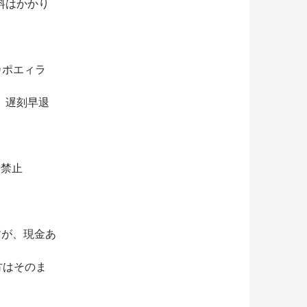
料はかかり
。カポエィラ
。遅刻早退
く禁止
すが、現金あ
方はそのま