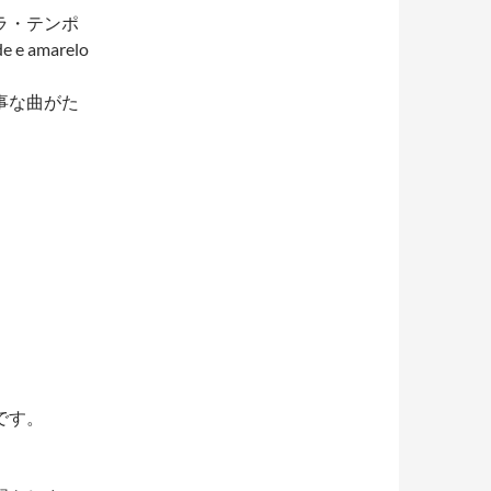
ラ・テンポ
e amarelo
事な曲がた
です。