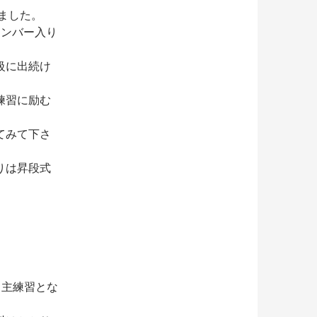
ました。
メンバー入り
級に出続け
練習に励む
てみて下さ
りは昇段式
に自主練習とな