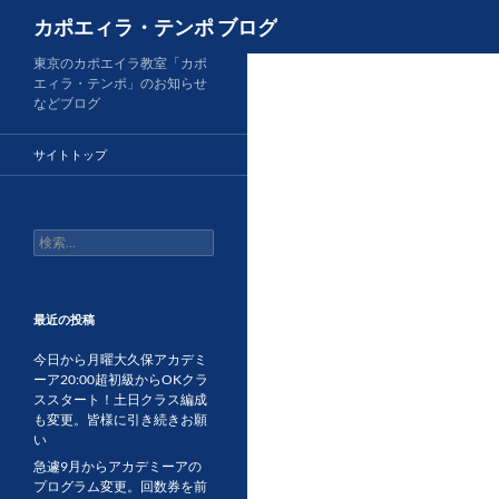
検
カポエィラ・テンポ ブログ
索
コ
東京のカポエイラ教室「カポ
エィラ・テンポ」のお知らせ
ン
などブログ
テ
ン
サイトトップ
ツ
へ
ス
検
キ
索:
ッ
プ
最近の投稿
今日から月曜大久保アカデミ
ーア20:00超初級からOKクラ
ススタート！土日クラス編成
も変更。皆様に引き続きお願
い
急遽9月からアカデミーアの
プログラム変更。回数券を前