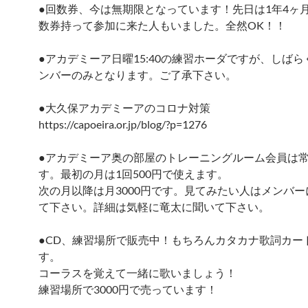
●回数券、今は無期限となっています！先日は1年4ヶ
数券持って参加に来た人もいました。全然OK！！
●アカデミーア日曜15:40の練習ホーダですが、しば
ンバーのみとなります。ご了承下さい。
●大久保アカデミーアのコロナ対策
https://capoeira.or.jp/blog/?p=1276
●アカデミーア奥の部屋のトレーニングルーム会員は
す。最初の月は1回500円で使えます。
次の月以降は月3000円です。見てみたい人はメンバ
て下さい。詳細は気軽に竜太に聞いて下さい。
●CD、練習場所で販売中！もちろんカタカナ歌詞カー
す。
コーラスを覚えて一緒に歌いましょう！
練習場所で3000円で売っています！