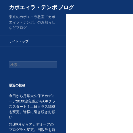
検
カポエィラ・テンポ ブログ
索
コ
東京のカポエイラ教室「カポ
エィラ・テンポ」のお知らせ
ン
などブログ
テ
ン
サイトトップ
ツ
へ
ス
検
キ
索:
ッ
プ
最近の投稿
今日から月曜大久保アカデミ
ーア20:00超初級からOKクラ
ススタート！土日クラス編成
も変更。皆様に引き続きお願
い
急遽9月からアカデミーアの
プログラム変更。回数券を前