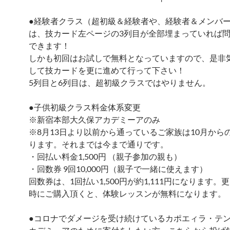
●経験者クラス（超初級＆経験者や、経験者＆メンバ
は、技カード左ページの3列目が全部埋まっていれば
できます！
しかも初回はお試しで無料となっていますので、是非
して技カードを更に進めて行って下さい！
5列目と6列目は、超初級クラスではやりません。
●子供初級クラス料金体系変更
※新宿本部大久保アカデミーアのみ
※8月13日より以前から通っているご家族は10月から
ります。それまでは今まで通りです。
・回払い料金1,500円 （親子参加の親も）
・回数券 9回10,000円（親子で一緒に使えます）
回数券は、1回払い1,500円が約1,111円になります。
時にご購入頂くと、体験レッスンが無料になります。
●コロナでダメージを受け続けているカポエィラ・テ