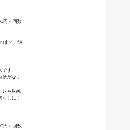
500円）回数
om)までご連
スです。
自信がなく
トレや単純
我をしにく
500円）回数