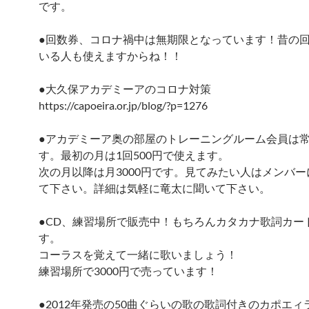
です。
●回数券、コロナ禍中は無期限となっています！昔の
いる人も使えますからね！！
●大久保アカデミーアのコロナ対策
https://capoeira.or.jp/blog/?p=1276
●アカデミーア奥の部屋のトレーニングルーム会員は
す。最初の月は1回500円で使えます。
次の月以降は月3000円です。見てみたい人はメンバ
て下さい。詳細は気軽に竜太に聞いて下さい。
●CD、練習場所で販売中！もちろんカタカナ歌詞カー
す。
コーラスを覚えて一緒に歌いましょう！
練習場所で3000円で売っています！
●2012年発売の50曲ぐらいの歌の歌詞付きのカポエィ