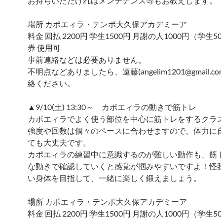
お持ちいただければメンテナンス等もお教えします。
場所 カポエィラ・テンポ大久保アカデミーア
料金 回払 2200円 学生1500円 月謝の人1000円（学生
券 使用可
事前連絡などは必要ありません。
不明点などありましたら、遠藤(angelim1201@gmail.c
絡ください。
▲9/10(土) 13:30～ カポエィラの動きで筋トレ
カポエィラでよく使う部位を中心に筋トレをするクラ
強度や回数は個々のペースに合わせますので、体力に
ても大丈夫です。
カポエィラの練習中に意識するのが難しい動作も、筋
な動きで確認していくと感覚が掴みやすいですよ！怪
い身体を目指して、一緒に楽しく鍛えましょう。
場所 カポエィラ・テンポ大久保アカデミーア
料金 回払 2200円 学生1500円 月謝の人1000円（学生