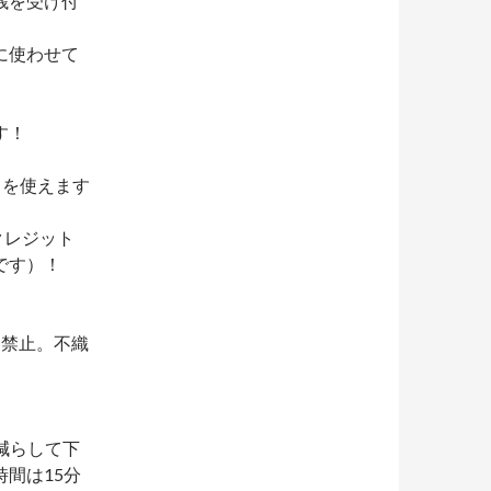
銭を受け付
に使わせて
す！
ドを使えます
クレジット
です）！
く禁止。不織
減らして下
間は15分