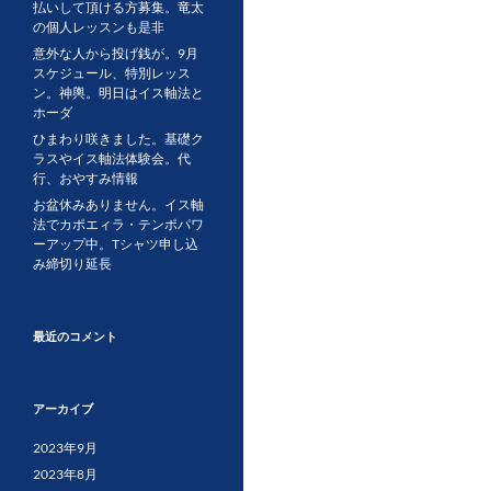
払いして頂ける方募集。竜太
の個人レッスンも是非
意外な人から投げ銭が。9月
スケジュール、特別レッス
ン。神輿。明日はイス軸法と
ホーダ
ひまわり咲きました。基礎ク
ラスやイス軸法体験会。代
行、おやすみ情報
お盆休みありません。イス軸
法でカポエィラ・テンポパワ
ーアップ中。Tシャツ申し込
み締切り延長
最近のコメント
アーカイブ
2023年9月
2023年8月