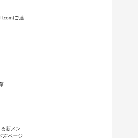
.com)ご連
藤
きる新メン
ド左ページ