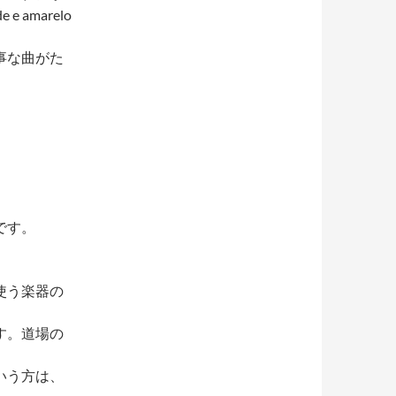
e amarelo
事な曲がた
です。
使う楽器の
す。道場の
いう方は、