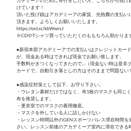
カデミーアのために寄付をしたい方、こちらから投げ
けています！
頂いた投げ銭はアカデミーアの家賃、光熱費の支払い
頂きます。よろしくお願いいたします。
https://onl.sc/kbWwrsJ
※CDやTシャツ買っていただくのももちろん助かりま
●新宿本部アカデミーアでの支払いはクレジットカー
が、現金ある時はできれば現金でお願い致します。
手数料がきつくなってきたので…（現金ない時は是非
カードで。自動引き落としの方はそのままで問題ない
●感染症対策として以下、お守り下さい。
・ウレタン素材だけではなく、布1枚のマスクも同じ
布を推奨します。
・更衣室でのマスクの着用徹底。
・マスクを外している人に話しかけない
・レッスン時間以外のGENスポーツパレス滞在時間を
さい。レッスン前後のアカデミーア室内に滞在できる時