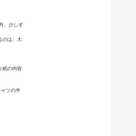
ヶ月。少しず
るのは、大
り紙の内容
シャツの半