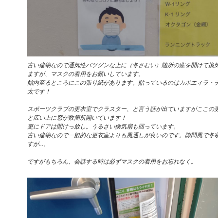
古い建物なので通気性バツグンな上に（冬さむい）随所の窓を開けて換
ますが、マスクの着用をお願いしています。
館内至るところにこの張り紙があります。貼っているのはカポエィラ・
太です！
スポーツクラブの更衣室でクラスター、と言う話が出ていますがここの
と広い上に窓が数箇所開いています！
更にドアは開けっ放し。うるさい換気扇も回っています。
古い建物なので一般的な更衣室よりも風通しが良いのです。隙間風で冬
すが…。
ですがもちろん、会話する時は必ずマスクの着用をお忘れなく。