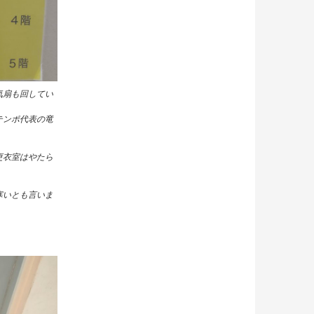
気扇も回してい
テンポ代表の竜
更衣室はやたら
寒いとも言いま