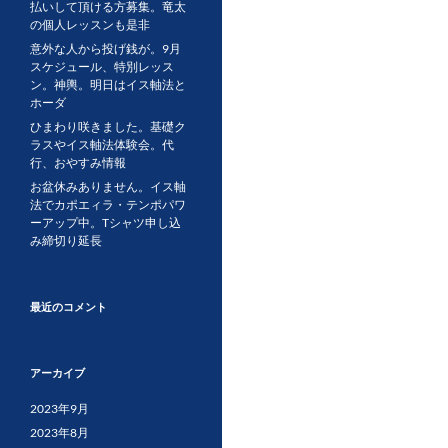
払いして頂ける方募集。竜太
の個人レッスンも是非
意外な人から投げ銭が。9月
スケジュール、特別レッス
ン。神輿。明日はイス軸法と
ホーダ
ひまわり咲きました。基礎ク
ラスやイス軸法体験会。代
行、おやすみ情報
お盆休みありません。イス軸
法でカポエィラ・テンポパワ
ーアップ中。Tシャツ申し込
み締切り延長
最近のコメント
アーカイブ
2023年9月
2023年8月