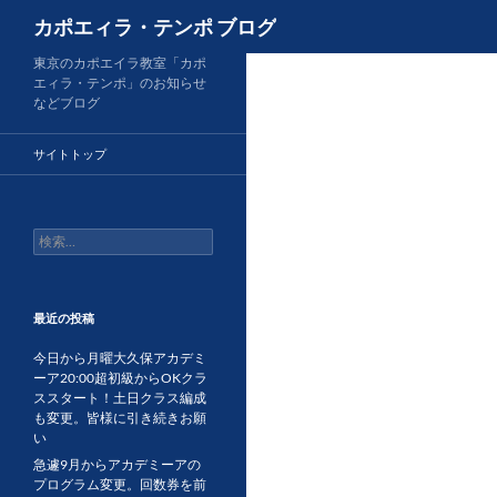
検
カポエィラ・テンポ ブログ
索
コ
東京のカポエイラ教室「カポ
エィラ・テンポ」のお知らせ
ン
などブログ
テ
ン
サイトトップ
ツ
へ
ス
検
キ
索:
ッ
プ
最近の投稿
今日から月曜大久保アカデミ
ーア20:00超初級からOKクラ
ススタート！土日クラス編成
も変更。皆様に引き続きお願
い
急遽9月からアカデミーアの
プログラム変更。回数券を前