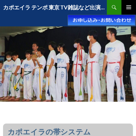
コ
検
カポエイラ テンポ 東京 TV雑誌など出演豊富な安心の教室
ン
索
メインメ
テ
ニュー
ン
ツ
へ
ス
キ
ッ
プ
カポエイラの帯システム