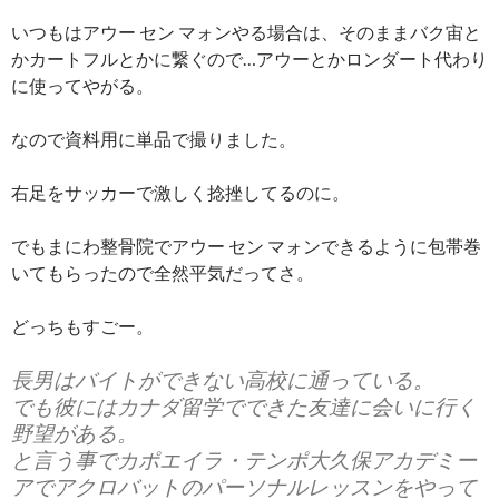
いつもはアウー セン マォンやる場合は、そのままバク宙と
かカートフルとかに繋ぐので…アウーとかロンダート代わり
に使ってやがる。
なので資料用に単品で撮りました。
右足をサッカーで激しく捻挫してるのに。
でもまにわ整骨院でアウー セン マォンできるように包帯巻
いてもらったので全然平気だってさ。
どっちもすごー。
長男はバイトができない高校に通っている。
でも彼にはカナダ留学でできた友達に会いに行く
野望がある。
と言う事でカポエイラ・テンポ大久保アカデミー
アでアクロバットのパーソナルレッスンをやって