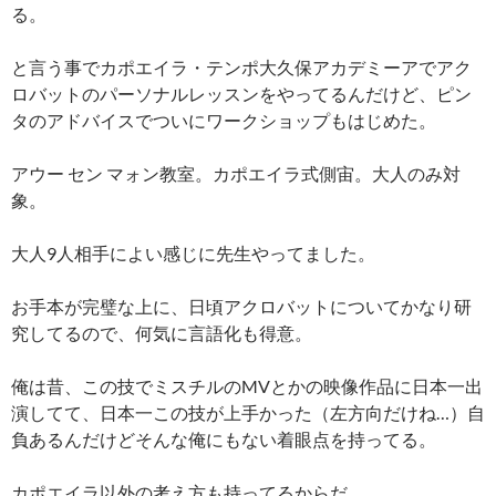
る。
と言う事でカポエイラ・テンポ大久保アカデミーアでアク
ロバットのパーソナルレッスンをやってるんだけど、ピン
タのアドバイスでついにワークショップもはじめた。
アウー セン マォン教室。カポエイラ式側宙。大人のみ対
象。
大人9人相手によい感じに先生やってました。
お手本が完璧な上に、日頃アクロバットについてかなり研
究してるので、何気に言語化も得意。
俺は昔、この技でミスチルのMVとかの映像作品に日本一出
演してて、日本一この技が上手かった（左方向だけね…）自
負あるんだけどそんな俺にもない着眼点を持ってる。
カポエイラ以外の考え方も持ってるからだ。