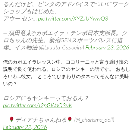
るんだけど、ピンタのアドバイスでついにワーク
ショップもはじめた。
アウー セン…
pic.twitter.com/XYZJUYwwQ3
— 須田竜太@カポエイラ・テンポ日本支部長。ク
ロちゃんの先生。新宿GENスポーツパレスに道
場。イス軸法 (@Lyuuta_Capoeira)
February 23, 2026
俺のカポエイラレッスン中、ココリーニャと言う避け技の
説明で良く使われる、ロシアのヤンキーの話です。 おもし
ろいわ…彼女。 ところでひまわりのタネってそんなに美味
いの？
ロシアにもヤンキーっておるん？
pic.twitter.com/J2pGWaQ3uK
—
ディアナちゃんねる
(@_charisma_doll)
February 22, 2026