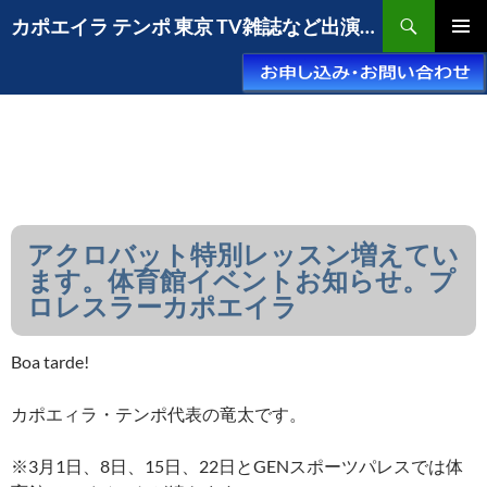
コ
検
カポエイラ テンポ 東京 TV雑誌など出演豊富な安心の教室
ン
索
メインメ
テ
ニュー
ン
ツ
へ
ス
キ
ッ
プ
アクロバット特別レッスン増えてい
ます。体育館イベントお知らせ。プ
ロレスラーカポエイラ
Boa tarde!
カポエィラ・テンポ代表の竜太です。
※3月1日、8日、15日、22日とGENスポーツパレスでは体