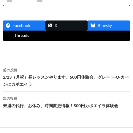
Facebook
X
Bluesky
Threads
投
前の投稿
稿
2/23（月祝）昼レッスンやります。500円体験会。グレート-O-カー
ンにカポエイラ
ナ
ビ
次の投稿
来週の代行、お休み、時間変更情報！500円カポエイラ体験会
ゲ
ー
シ