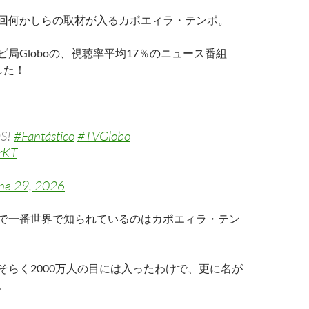
回何かしらの取材が入るカポエィラ・テンポ。
局Globoの、視聴率平均17％のニュース番組
ました！
OS!
#Fantástico
#TVGlobo
rKT
ne 29, 2026
で一番世界で知られているのはカポエィラ・テン
そらく2000万人の目には入ったわけで、更に名が
。