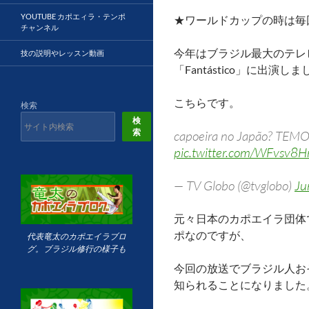
YOUTUBE カポエィラ・テンポ
★ワールドカップの時は毎
チャンネル
今年はブラジル最大のテレビ
技の説明やレッスン動画
「Fantástico」に出演し
こちらです。
検索
検
索
capoeira no Japão? TEM
pic.twitter.com/WFvsv8H
— TV Globo (@tvglobo)
Ju
元々日本のカポエイラ団体
ポなのですが、
代表竜太のカポエイラブロ
グ。ブラジル修行の様子も
今回の放送でブラジル人お
知られることになりました