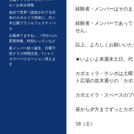
ル！お休み情報
経験者・メンバーはそのまま
改めて世界一認知されてる日
本のカポエイラ団体に。代々
経験者・メンバーであっても
木公園ブラジルフェスティバ
ル
せん。
台風来てますね…。7月からの
変更情報。特別レッスンなど
以上、よろしくお願いいた
新メンバー続々誕生。日曜子
供クラス時間注意。Tシャツ
★いよいよ来週末土日、代
カラーバリエーション買えま
す
カポエィラ・テンポは土曜15:3
ト広場の並木通りの「カポ
カポエイラ・スペースのプ
昼から夕方までずっとカポ
18（土）