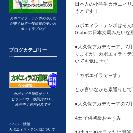
日本人の小学生カポエィリ
うとです！
カポエィラ・テンポのみんな
が書く日本一投稿量の多いカ
カポエィラ・テンポはそん
ポエイラブログ
Globoの日本支局みたい
●大久保アカデミーア、7
ブログカテゴリー
りますが、カポエィラ・テ
いても気にせず
「カポエイラで～す」
とか言いながら素通りして
カポエイラ通販サイト。
ビリンバウ、歌詞付きCD、
●大久保アカデミーアの7
販売中！送料込みです
4土 子供初級おやすみ
イベント情報
カポエィラ・テンポについて
18土 11:30クラスだけ開催