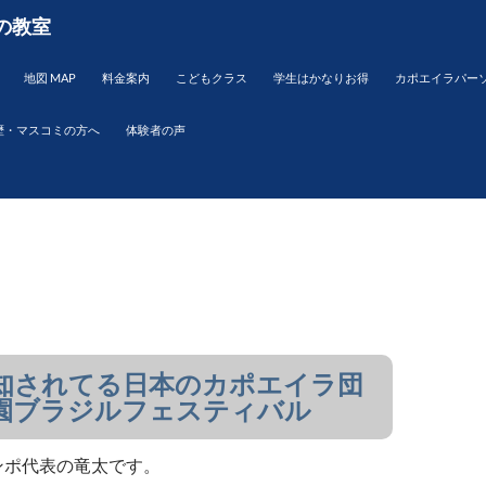
の教室
地図 MAP
料金案内
こどもクラス
学生はかなりお得
カポエイラパー
歴・マスコミの方へ
体験者の声
知されてる日本のカポエイラ団
園ブラジルフェスティバル
・テンポ代表の竜太です。