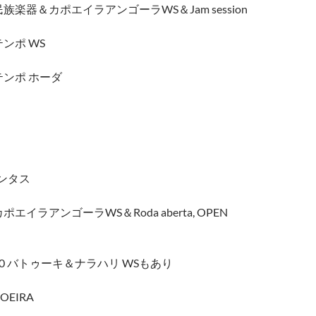
Tokyo 民族楽器＆カポエイラアンゴーラWS＆Jam session
テンポ WS
・テンポ ホーダ
 コンタス
okyo カポエイラアンゴーラWS＆Roda aberta, OPEN
0-16:30 バトゥーキ＆ナラハリ WSもあり
POEIRA