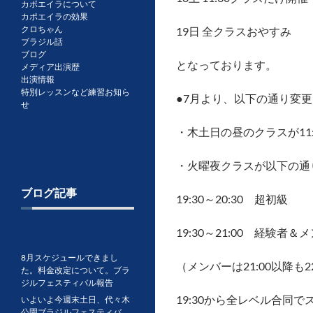
カポエイラについて
カポエイラの効果
クロちゃん
19日 全クラスおやすみ
ブラジル話
ブログ
となっております。
メディア出演歴
出演情報
特別レッスンなど練習お知ら
●7月より、以下の通り変
せ
・木土日の昼のクラスが11
・火曜夜クラスが以下の通
ブログ記事
19:30～20:30 超初級
19:30～21:00 経験者＆
8月スケジュールできまし
（メンバーは21:00以降も2
た。料金改定について。ブラ
ジルフェスティバル報告
19:30から全レベル合同で
いよいよ今週末土日、代々木
公園ブラジルフェスティバ