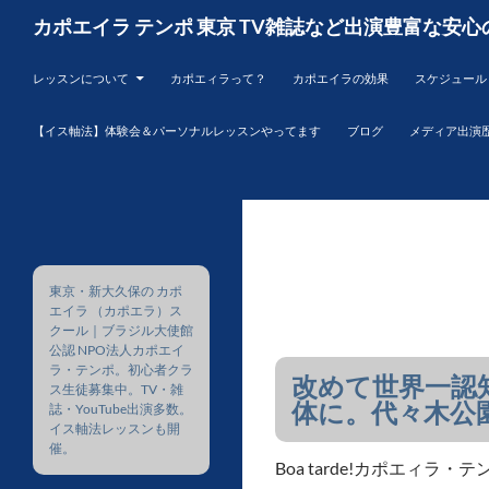
コ
検
カポエイラ テンポ 東京 TV雑誌など出演豊富な安心
ン
索
テ
レッスンについて
カポエィラって？
カポエイラの効果
スケジュール
ン
ツ
【イス軸法】体験会＆パーソナルレッスンやってます
ブログ
メディア出演
へ
ス
キ
ッ
プ
東京・新大久保の カポ
エイラ （カポエラ）ス
クール｜ブラジル大使館
公認 NPO法人カポエイ
ラ・テンポ。初心者クラ
改めて世界一認
ス生徒募集中。TV・雑
体に。代々木公
誌・YouTube出演多数。
イス軸法レッスンも開
催。
Boa tarde!カポエィラ