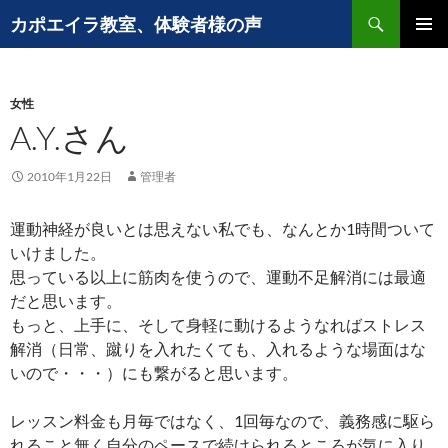
コ
検
カポエイラ教室、体験者様の声
ン
索
メインメ
テ
ニュー
ン
女性
ツ
A.Y.さん
へ
ス
キ
2010年1月22日
管理者
ッ
プ
運動神経が良いとは思えない私でも、なんとか1時間ついて
いけました。
思っている以上に筋肉を使うので、運動不足解消には最適
だと思います。
もっと、上手に、そして身軽に動けるようなればストレス
解消（日常、蹴りを入れたくても、入れるような場面はな
いので・・・）にも繋がると思います。
レッスン料金も月毎ではなく、1回毎なので、義務感に駆ら
れること無く自分のペースで続けられるところが気に入り