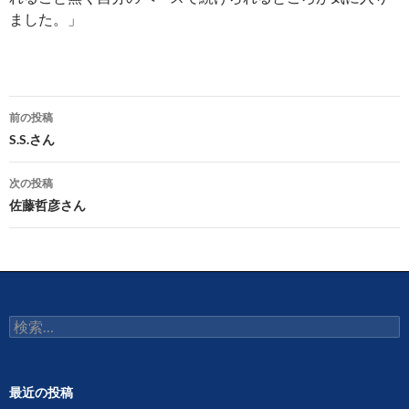
ました。」
投
前の投稿
稿
S.S.さん
ナ
次の投稿
ビ
佐藤哲彦さん
ゲ
ー
シ
検
ョ
索:
ン
最近の投稿