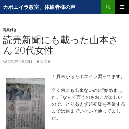
コ
検
カポエイラ教室、体験者様の声
ン
索
メインメ
テ
ニュー
ン
写真付き
ツ
読売新聞にも載った山本さ
へ
ス
ん 20代女性
キ
ッ
2010年5月28日
管理者
プ
１月末からカポエイラ習ってます。
全く何にも出来ないのに“始めまし
た。”なんて言うのもおこがましい
ので、とりあえず超初級を卒業する
までは週１でいそいそ通ってまし
た。