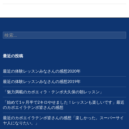
ゲ
ー
シ
検
ョ
索:
ン
最近の投稿
最近の体験レッスンみなさんの感想2020年
最近の体験レッスンみなさんの感想2019年
「魅力満載のカポエィラ・テンポ大久保の朝レッスン」
「始めて1ヶ月半で2キロやせました！レッスンも楽しいです」最近
のカポエイラテンポ皆さんの感想
最近のカポエイラテンポ皆さんの感想「楽しかった。スーパーサイ
ヤ人になりたい。」