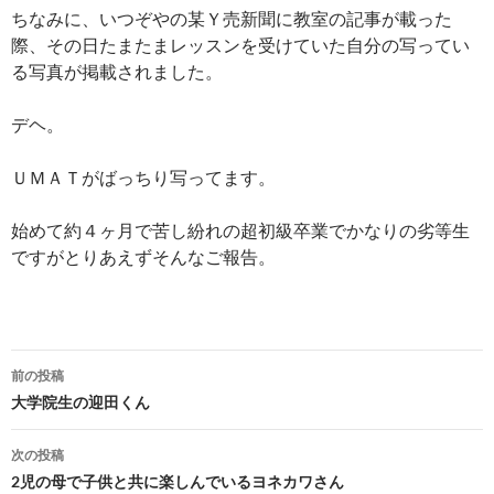
ちなみに、いつぞやの某Ｙ売新聞に教室の記事が載った
際、その日たまたまレッスンを受けていた自分の写ってい
る写真が掲載されました。
デヘ。
ＵＭＡＴがばっちり写ってます。
始めて約４ヶ月で苦し紛れの超初級卒業でかなりの劣等生
ですがとりあえずそんなご報告。
投
前の投稿
稿
大学院生の迎田くん
ナ
次の投稿
ビ
2児の母で子供と共に楽しんでいるヨネカワさん