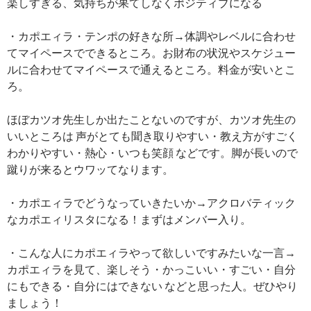
楽しすぎる、気持ちが果てしなくポジティブになる
・カポエィラ・テンポの好きな所→体調やレベルに合わせ
てマイペースでできるところ。お財布の状況やスケジュー
ルに合わせてマイペースで通えるところ。料金が安いとこ
ろ。
ほぼカツオ先生しか出たことないのですが、カツオ先生の
いいところは 声がとても聞き取りやすい・教え方がすごく
わかりやすい・熱心・いつも笑顔 などです。脚が長いので
蹴りが来るとウワッてなります。
・カポエィラでどうなっていきたいか→アクロバティック
なカポエィリスタになる！まずはメンバー入り。
・こんな人にカポエィラやって欲しいですみたいな一言→
カポエィラを見て、楽しそう・かっこいい・すごい・自分
にもできる・自分にはできない などと思った人。ぜひやり
ましょう！