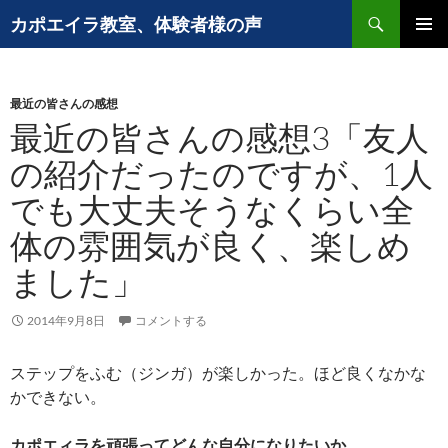
コ
検
カポエイラ教室、体験者様の声
ン
索
メインメ
テ
ニュー
ン
最近の皆さんの感想
ツ
最近の皆さんの感想3「友人
へ
ス
の紹介だったのですが、1人
キ
でも大丈夫そうなくらい全
ッ
プ
体の雰囲気が良く、楽しめ
ました」
2014年9月8日
コメントする
ステップをふむ（ジンガ）が楽しかった。ほど良くなかな
かできない。
カポエィラを頑張ってどんな自分になりたいか