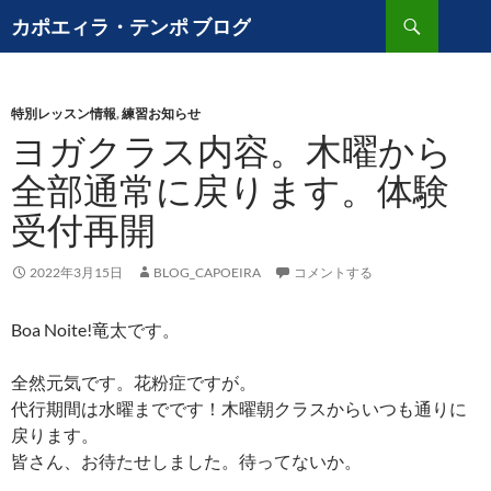
コ
検
カポエィラ・テンポ ブログ
ン
索
テ
ン
特別レッスン情報
,
練習お知らせ
ツ
ヨガクラス内容。木曜から
へ
ス
全部通常に戻ります。体験
キ
受付再開
ッ
プ
2022年3月15日
BLOG_CAPOEIRA
コメントする
Boa Noite!竜太です。
全然元気です。花粉症ですが。
代行期間は水曜までです！木曜朝クラスからいつも通りに
戻ります。
皆さん、お待たせしました。待ってないか。