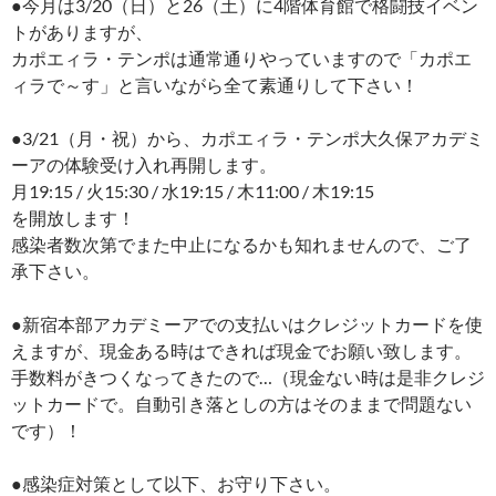
●今月は3/20（日）と26（土）に4階体育館で格闘技イベン
トがありますが、
カポエィラ・テンポは通常通りやっていますので「カポエ
ィラで～す」と言いながら全て素通りして下さい！
●3/21（月・祝）から、カポエィラ・テンポ大久保アカデミ
ーアの体験受け入れ再開します。
月19:15 / 火15:30 / 水19:15 / 木11:00 / 木19:15
を開放します！
感染者数次第でまた中止になるかも知れませんので、ご了
承下さい。
●新宿本部アカデミーアでの支払いはクレジットカードを使
えますが、現金ある時はできれば現金でお願い致します。
手数料がきつくなってきたので…（現金ない時は是非クレジ
ットカードで。自動引き落としの方はそのままで問題ない
です）！
●感染症対策として以下、お守り下さい。