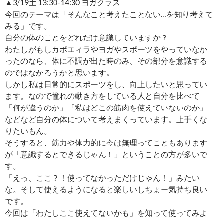
▲3/19土 13:30-14:30 ヨガクラス
今回のテーマは「そんなこと考えたことない…を知り考えて
みる」です。
自分の体のことをどれだけ意識していますか？
わたしがもしカポエィラやヨガやスポーツをやっていなか
ったのなら、体に不調が出た時のみ、その部分を意識する
のではなかろうかと思います。
しかし私は日常的にスポーツをし、向上したいと思ってい
ます。なので憧れの動き方をしている人と自分を比べて
「何が違うのか」「私はどこの筋肉を使えていないのか」
などなど自分の体について考えまくっています。上手くな
りたいもん。
そうすると、筋力や体力的に今は無理ってこともあります
が「意識するとできるじゃん！」ということの方が多いで
す。
「えっ、ここ？！使ってなかっただけじゃん！」みたい
な。そして使えるようになると楽しいしちょー気持ち良い
です。
今回は「わたしここ使えてないかも」を知って使ってみよ