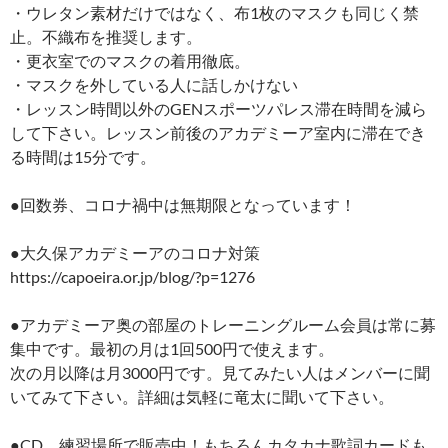
・ウレタン素材だけではなく、布1枚のマスクも同じく禁
止。不織布を推奨します。
・更衣室でのマスクの着用徹底。
・マスクを外している人に話しかけない
・レッスン時間以外のGENスポーツパレス滞在時間を減ら
して下さい。レッスン前後のアカデミーア室内に滞在でき
る時間は15分です。
●回数券、コロナ禍中は無期限となっています！
●大久保アカデミーアのコロナ対策
https://capoeira.or.jp/blog/?p=1276
●アカデミーア奥の部屋のトレーニングルーム会員は常に募
集中です。最初の月は1回500円で使えます。
次の月以降は月3000円です。見てみたい人はメンバーに聞
いてみて下さい。詳細は気軽に竜太に聞いて下さい。
●CD、練習場所で販売中！もちろんカタカナ歌詞カードも