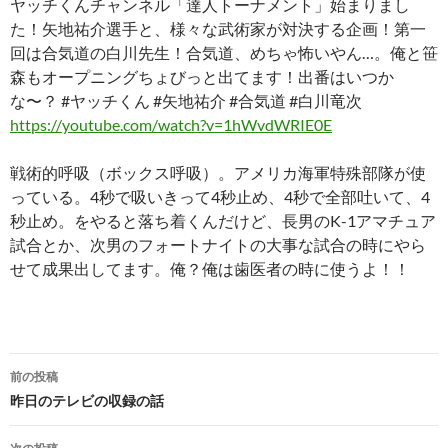
ヤッチくんチャンネル「達人トーナメント」始まりまし
た！矢地祐介選手と、様々な武術家が対決する企画！第一
回は合気道の白川先生！合気道、めちゃ怖いやん…。俺と笹
森もオープニングちょびっと出てます！出番はいつか
な〜？ #ヤッチくん #矢地祐介 #合気道 #白川竜次
https://youtube.com/watch?v=1hWvdWRIE0E
戦術的呼吸（ボックス呼吸）。アメリカ海軍特殊部隊が使
っている。4秒で吸いきって4秒止め、4秒で全部吐いて、4
秒止め。をやると落ち着くんだけど、長男のK-1アマチュア
試合とか、次男のフォートナイトの大事な試合の時にやら
せて成果出してます。俺？俺は歯医者の時に使うよ！！
投
前の投稿
稿
昨日のテレビの収録の話
ナ