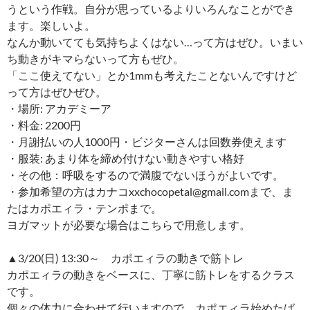
うという作戦。自分が思っているよりいろんなことができ
ます。楽しいよ。
なんか動いてても気持ちよくはない…って方はぜひ。いまい
ち動きがキマらないって方もぜひ。
「ここ使えてない」とか1mmも考えたことないんですけど
って方はぜひぜひ。
・場所: アカデミーア
・料金: 2200円
・月謝払いの人1000円・ビジターさんは回数券使えます
・服装: あまり体を締め付けない動きやすい格好
・その他：呼吸をするので満腹でないほうがよいです。
・参加希望の方はカナコxxchocopetal@gmail.comまで、ま
たはカポエィラ・テンポまで。
ヨガマットが必要な場合はこちらで用意します。
▲3/20(日) 13:30～ カポエィラの動きで筋トレ
カポエィラの動きをベースに、丁寧に筋トレをするクラス
です。
個々の体力に合わせて行いますので、カポエィラ始めたば