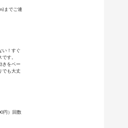
om)までご連
ない！すぐ
スです。
動きをベー
りでも大丈
500円）回数