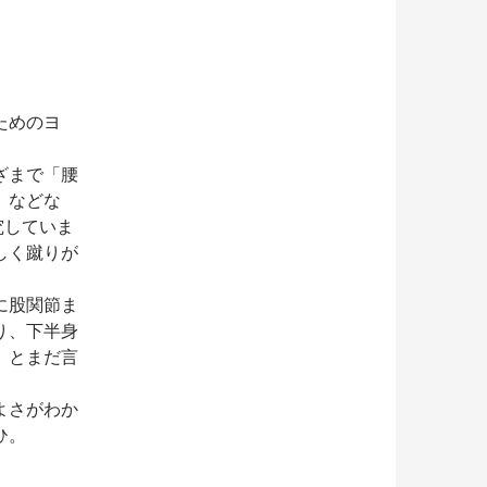
ためのヨ
ざまで「腰
」などな
究していま
しく蹴りが
に股関節ま
り、下半身
」とまだ言
よさがわか
ひ。