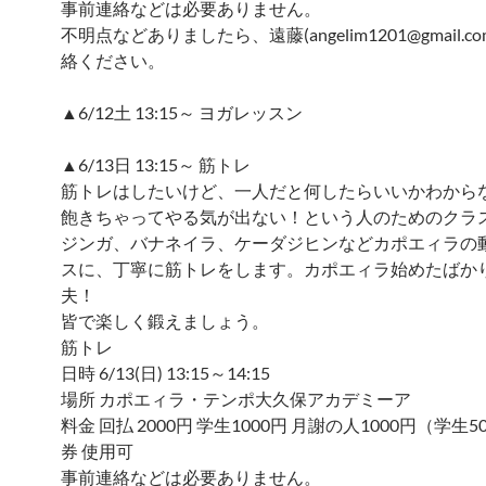
事前連絡などは必要ありません。
不明点などありましたら、遠藤(angelim1201@gmail.c
絡ください。
▲6/12土 13:15～ ヨガレッスン
▲6/13日 13:15～ 筋トレ
筋トレはしたいけど、一人だと何したらいいかわから
飽きちゃってやる気が出ない！という人のためのクラ
ジンガ、バナネイラ、ケーダジヒンなどカポエィラの
スに、丁寧に筋トレをします。カポエィラ始めたばか
夫！
皆で楽しく鍛えましょう。
筋トレ
日時 6/13(日) 13:15～14:15
場所 カポエィラ・テンポ大久保アカデミーア
料金 回払 2000円 学生1000円 月謝の人1000円（学生
券 使用可
事前連絡などは必要ありません。