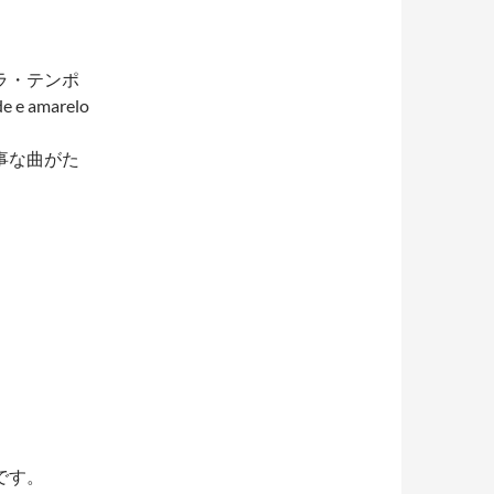
ラ・テンポ
e amarelo
事な曲がた
です。