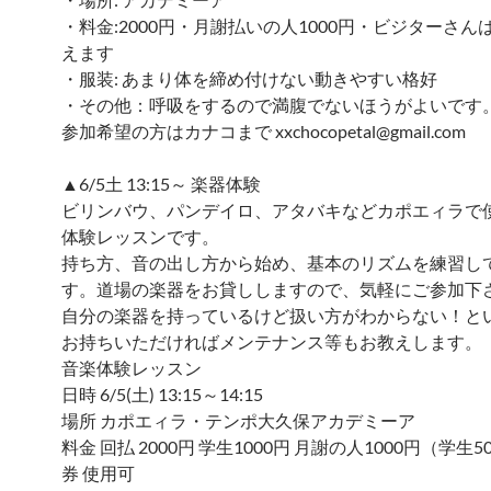
・料金:2000円・月謝払いの人1000円・ビジターさん
えます
・服装: あまり体を締め付けない動きやすい格好
・その他：呼吸をするので満腹でないほうがよいです
参加希望の方はカナコまで xxchocopetal@gmail.com
▲6/5土 13:15～ 楽器体験
ビリンバウ、パンデイロ、アタバキなどカポエィラで
体験レッスンです。
持ち方、音の出し方から始め、基本のリズムを練習し
す。道場の楽器をお貸ししますので、気軽にご参加下
自分の楽器を持っているけど扱い方がわからない！と
お持ちいただければメンテナンス等もお教えします。
音楽体験レッスン
日時 6/5(土) 13:15～14:15
場所 カポエィラ・テンポ大久保アカデミーア
料金 回払 2000円 学生1000円 月謝の人1000円（学生
券 使用可