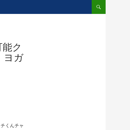
可能ク
、ヨガ
ッチくんチャ