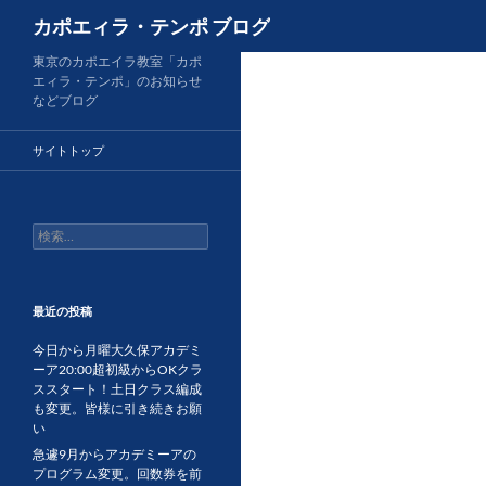
検
カポエィラ・テンポ ブログ
索
コ
東京のカポエイラ教室「カポ
エィラ・テンポ」のお知らせ
ン
などブログ
テ
ン
サイトトップ
ツ
へ
ス
検
キ
索:
ッ
プ
最近の投稿
今日から月曜大久保アカデミ
ーア20:00超初級からOKクラ
ススタート！土日クラス編成
も変更。皆様に引き続きお願
い
急遽9月からアカデミーアの
プログラム変更。回数券を前