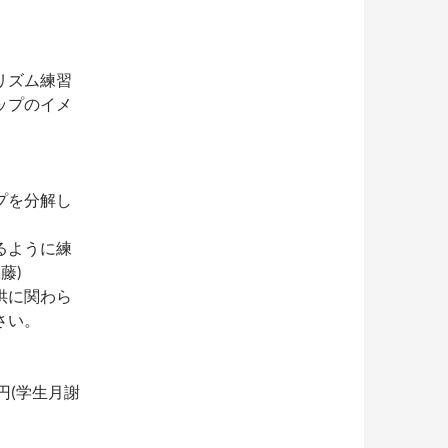
リズム練習
ップのイメ
プを分解し
るように練
藤)
供に関わら
さい。
0円(学生月謝