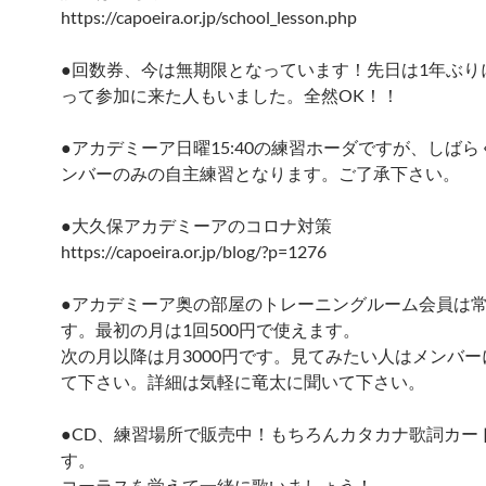
https://capoeira.or.jp/school_lesson.php
●回数券、今は無期限となっています！先日は1年ぶり
って参加に来た人もいました。全然OK！！
●アカデミーア日曜15:40の練習ホーダですが、しば
ンバーのみの自主練習となります。ご了承下さい。
●大久保アカデミーアのコロナ対策
https://capoeira.or.jp/blog/?p=1276
●アカデミーア奥の部屋のトレーニングルーム会員は
す。最初の月は1回500円で使えます。
次の月以降は月3000円です。見てみたい人はメンバ
て下さい。詳細は気軽に竜太に聞いて下さい。
●CD、練習場所で販売中！もちろんカタカナ歌詞カー
す。
コーラスを覚えて一緒に歌いましょう！