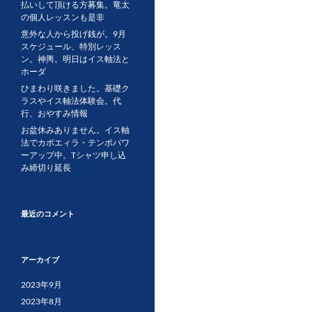
払いして頂ける方募集。竜太
の個人レッスンも是非
意外な人から投げ銭が。9月
スケジュール、特別レッス
ン。神輿。明日はイス軸法と
ホーダ
ひまわり咲きました。基礎ク
ラスやイス軸法体験会。代
行、おやすみ情報
お盆休みありません。イス軸
法でカポエィラ・テンポパワ
ーアップ中。Tシャツ申し込
み締切り延長
最近のコメント
アーカイブ
2023年9月
2023年8月