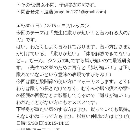
・その他:男女不問、子供参加OKです。
・問合せ先：遠藤(angelim1201@gmail.com)
▲5/30（日）13:15～ ヨガレッスン
今回のテーマは「先生に蹴りが短い！と言われる人の
ガ」です。
はい、わたくしよく言われております。言い方はさま
が引けている」「蹴りが短い」「体を解放できてない
ど…。ちーん。ジンガの時ですら脚が短いので最近研
す。（先生の名誉のために言うと「脚が短い！」は正
蹴れていないという意味の表現ですからね！）
今回は腰と股関節の使い方にフォーカスします。とく
わりは蹴りの長さだけでなく、むくみや脚の疲れや攣
の怪我の回復などに影響してくるので「蹴りが短い！
われたことがない方にもオススメです。
下半身が重たい気のする方はぜひ。蹴っていても気持
んないわねーって方もぜひ。脚短い仲間の方はぜひぜ
日時: 5/30(日)13:15-14:15
・場所: アカデミーア