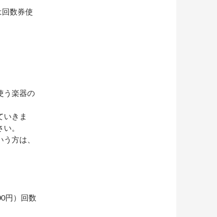
は回数券使
。
使う楽器の
ていきま
さい。
いう方は、
500円）回数