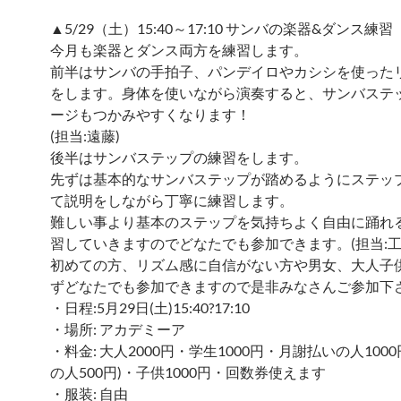
▲5/29（土）15:40～17:10 サンバの楽器&ダンス練習
今月も楽器とダンス両方を練習します。
前半はサンバの手拍子、パンデイロやカシシを使った
をします。身体を使いながら演奏すると、サンバステ
ージもつかみやすくなります！
(担当:遠藤)
後半はサンバステップの練習をします。
先ずは基本的なサンバステップが踏めるようにステッ
て説明をしながら丁寧に練習します。
難しい事より基本のステップを気持ちよく自由に踊れ
習していきますのでどなたでも参加できます。(担当:工
初めての方、リズム感に自信がない方や男女、大人子
ずどなたでも参加できますので是非みなさんご参加下
・日程:5月29日(土)15:40?17:10
・場所: アカデミーア
・料金: 大人2000円・学生1000円・月謝払いの人100
の人500円)・子供1000円・回数券使えます
・服装: 自由