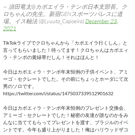
— 須田竜太@カポエイラ・テンポ日本支部長。ク
ロちゃんの先生。新宿GENスポーツパレスに道
場。イス軸法 (@Lyuuta_Capoeira)
December 23,
2021
TikTokライブでクロちゃんから「カポエイラ行くしん」と
言ってもらいました！待ってます！クロちゃんはカポエィ
ラ・テンポの黄緑帯だしん！それはほんと！
今日はカポエィラ・テンポ年末恒例の子供イベント、アミ
ーゴ・セクレートでした。その前にちょっとホーダにて次
男のソロです。
https://twitter.com/i/status/1475037339512901632
今日はカポエィラ・テンポ年末恒例のプレゼント交換会、
アミーゴ・セクレートでした！秘密の友達が誰なのかをみ
んなに当ててもらってプレゼントを渡す、ブラジルのイベ
ントです。今年も盛り上がりました！俺はハリウッドザコ