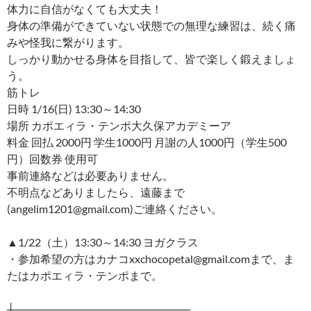
体力に自信がなくても大丈夫！
身体の準備ができていない状態での無理な練習は、続く痛
みや怪我に繋がります。
しっかり動かせる身体を目指して、皆で楽しく鍛えましょ
う。
筋トレ
日時 1/16(日) 13:30～14:30
場所 カポエィラ・テンポ大久保アカデミーア
料金 回払 2000円 学生1000円 月謝の人1000円（学生500
円）回数券 使用可
事前連絡などは必要ありません。
不明点などありましたら、遠藤まで
(angelim1201@gmail.com)ご連絡ください。
▲1/22（土）13:30～14:30 ヨガクラス
・参加希望の方はカナコxxchocopetal@gmail.comまで、ま
たはカポエィラ・テンポまで。
┼───────────────────────