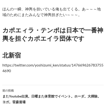
ほんの一瞬、神輿を担いでいる俺も出てくる。あ～～～地
域のためにまたみんなで神輿担ぎたい～～～。
カポエィラ・テンポは日本で一番神
輿を担ぐカポエイラ団体です
北新宿
https://twitter.com/yoshizumi_ken/status/147669626783755
4690
投
前の投稿
稿
またYoutube出演。日曜また体育館でイベント。ホーダ。大掃除。
ヨガ。笹森道場
ナ