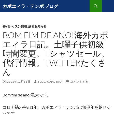
コ
検
カポエィラ・テンポ ブログ
ン
索
テ
ン
特別レッスン情報
,
練習お知らせ
ツ
BOM FIM DE ANO!海外カポ
へ
ス
エィラ日記。土曜子供初級
キ
時間変更。Tシャツセール。
ッ
プ
代行情報。TWITTERたくさ
ん
2021年12月31日
BLOG_CAPOEIRA
コメントする
Bom fim de ano!竜太です。
コロナ禍の中の1年、カポエィラ・テンポは無事年を越せそ
うです。