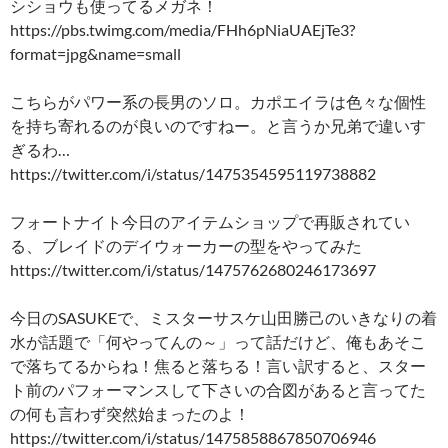
シショウも使ってるメガネ！
https://pbs.twimg.com/media/FHh6pNiaUAEjTe3?
format=jpg&name=small
こちらがパワー系の長男のソロ。カポエイラは色々な個性
を持ち寄れるのが良いのですねー。と言うか兄弟で違いす
ぎるわ…
https://twitter.com/i/status/1475354595119738882
フォートナイト今日のアイテムショップで再販されてい
る、ブレイドのデイウォーカーの型をやってみた
https://twitter.com/i/status/1475762680246173697
今日のSASUKEで、ミスターサスケ山田勝己のいきなりの着
水が話題で「何やってんの～」って話だけど、俺もあそこ
で落ちてるからね！焦ると落ちる！言い訳すると、スター
ト前のパフォーマンスして下さいの合図があると言ってた
の何も言わず突然始まったのよ！
https://twitter.com/i/status/1475858867850706946