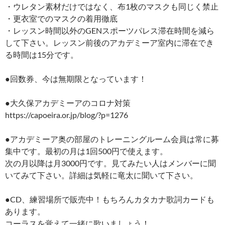
・ウレタン素材だけではなく、布1枚のマスクも同じく禁止
・更衣室でのマスクの着用徹底
・レッスン時間以外のGENスポーツパレス滞在時間を減ら
して下さい。レッスン前後のアカデミーア室内に滞在でき
る時間は15分です。
●回数券、今は無期限となっています！
●大久保アカデミーアのコロナ対策
https://capoeira.or.jp/blog/?p=1276
●アカデミーア奥の部屋のトレーニングルーム会員は常に募
集中です。最初の月は1回500円で使えます。
次の月以降は月3000円です。見てみたい人はメンバーに聞
いてみて下さい。詳細は気軽に竜太に聞いて下さい。
●CD、練習場所で販売中！もちろんカタカナ歌詞カードも
あります。
コーラスを覚えて一緒に歌いましょう！