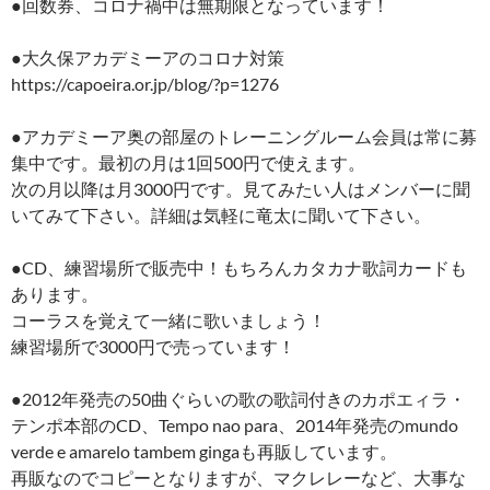
●回数券、コロナ禍中は無期限となっています！
●大久保アカデミーアのコロナ対策
https://capoeira.or.jp/blog/?p=1276
●アカデミーア奥の部屋のトレーニングルーム会員は常に募
集中です。最初の月は1回500円で使えます。
次の月以降は月3000円です。見てみたい人はメンバーに聞
いてみて下さい。詳細は気軽に竜太に聞いて下さい。
●CD、練習場所で販売中！もちろんカタカナ歌詞カードも
あります。
コーラスを覚えて一緒に歌いましょう！
練習場所で3000円で売っています！
●2012年発売の50曲ぐらいの歌の歌詞付きのカポエィラ・
テンポ本部のCD、Tempo nao para、2014年発売のmundo
verde e amarelo tambem gingaも再販しています。
再販なのでコピーとなりますが、マクレレーなど、大事な