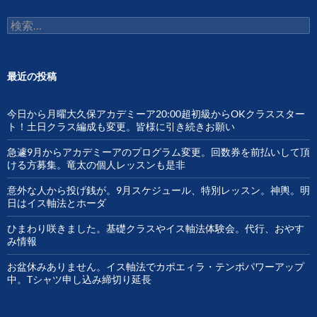
検
索:
最近の投稿
今日から月曜大久保アカデミーア20:00超初級からOKクラススター
ト！土日クラス編成も変更。皆様に引き続きお願い
急遽9月からアカデミーアのプログラム変更。回数券を前払いして頂
ける方募集。竜太の個人レッスンも是非
意外な人から投げ銭が。9月スケジュール、特別レッスン。神輿。明
日はイス軸法とホーダ
ひまわり咲きました。基礎クラスやイス軸法体験会。代行、おやす
み情報
お盆休みありません。イス軸法でカポエィラ・テンポパワーアップ
中。Tシャツ申し込み締切り延長