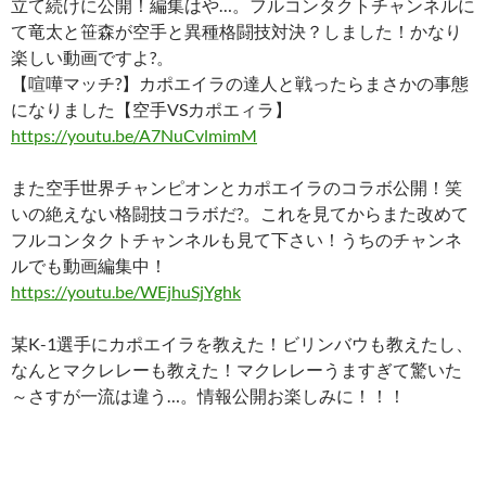
立て続けに公開！編集はや…。フルコンタクトチャンネルに
て竜太と笹森が空手と異種格闘技対決？しました！かなり
楽しい動画ですよ?。
【喧嘩マッチ?】カポエイラの達人と戦ったらまさかの事態
になりました【空手VSカポエィラ】
https://youtu.be/A7NuCvlmimM
また空手世界チャンピオンとカポエイラのコラボ公開！笑
いの絶えない格闘技コラボだ?。これを見てからまた改めて
フルコンタクトチャンネルも見て下さい！うちのチャンネ
ルでも動画編集中！
https://youtu.be/WEjhuSjYghk
某K-1選手にカポエイラを教えた！ビリンバウも教えたし、
なんとマクレレーも教えた！マクレレーうますぎて驚いた
～さすが一流は違う…。情報公開お楽しみに！！！