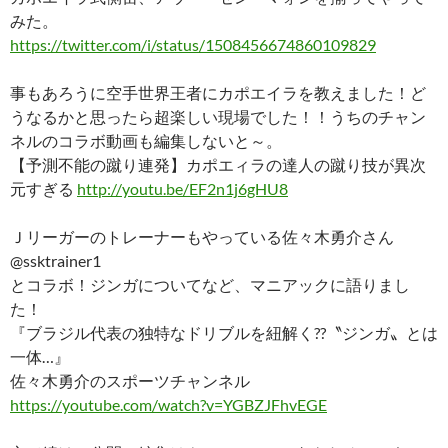
みた。
https://twitter.com/i/status/1508456674860109829
事もあろうに空手世界王者にカポエイラを教えました！ど
うなるかと思ったら超楽しい現場でした！！うちのチャン
ネルのコラボ動画も編集しないと～。
【予測不能の蹴り連発】カポエィラの達人の蹴り技が異次
元すぎる
http://youtu.be/EF2n1j6gHU8
Ｊリーガーのトレーナーもやっている佐々木勇介さん
@ssktrainer1
とコラボ！ジンガについてなど、マニアックに語りまし
た！
『ブラジル代表の独特なドリブルを紐解く??〝ジンガ〟とは
一体…』
佐々木勇介のスポーツチャンネル
https://youtube.com/watch?v=YGBZJFhvEGE