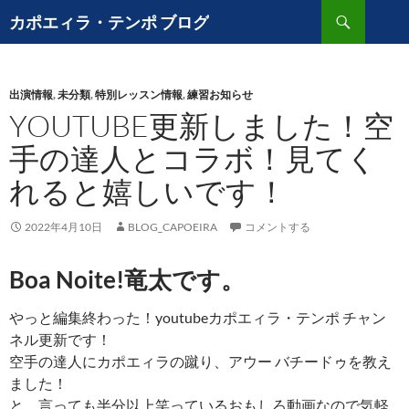
コ
検
カポエィラ・テンポ ブログ
ン
索
テ
ン
出演情報
,
未分類
,
特別レッスン情報
,
練習お知らせ
ツ
YOUTUBE更新しました！空
へ
ス
手の達人とコラボ！見てく
キ
れると嬉しいです！
ッ
プ
2022年4月10日
BLOG_CAPOEIRA
コメントする
Boa Noite!竜太です。
やっと編集終わった！youtubeカポエィラ・テンポ チャン
ネル更新です！
空手の達人にカポエィラの蹴り、アウー バチードゥを教え
ました！
と、言っても半分以上笑っているおもしろ動画なので気軽