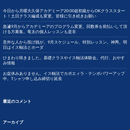
今日から月曜大久保アカデミーア20:00超初級からOKクラススター
ト！土日クラス編成も変更。皆様に引き続きお願い
急遽9月からアカデミーアのプログラム変更。回数券を前払いして頂
ける方募集。竜太の個人レッスンも是非
意外な人から投げ銭が。9月スケジュール、特別レッスン。神輿。明
日はイス軸法とホーダ
ひまわり咲きました。基礎クラスやイス軸法体験会。代行、おやす
み情報
お盆休みありません。イス軸法でカポエィラ・テンポパワーアップ
中。Tシャツ申し込み締切り延長
最近のコメント
アーカイブ