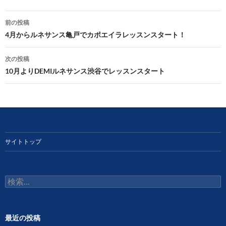
投
前の投稿
稿
4月からルネサンス亀戸でカポエイラレッスンスタート！
ナ
次の投稿
ビ
10月よりDEMIルネサンス渋谷でレッスンスタート
ゲ
ー
シ
ョ
サイトトップ
ン
検
索:
最近の投稿