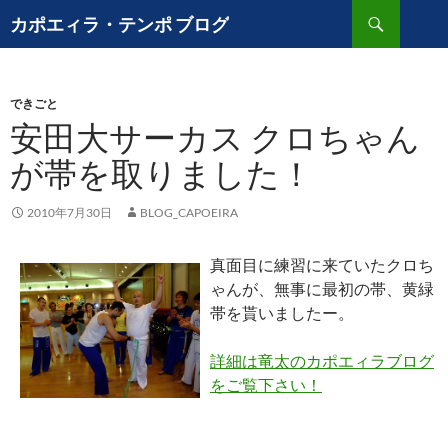
コ
検
カポエィラ・テンポ ブログ
ン
索
テ
ン
できごと
ツ
安田大サーカス クロちゃん
へ
ス
が帯を取りました！
キ
ッ
2010年7月30日
BLOG_CAPOEIRA
プ
真面目に練習に来ていたクロち
ゃんが、無事に最初の帯、黄緑
帯を貰いましたー。
詳細は竜太のカポエィラブログ
をご覧下さい！