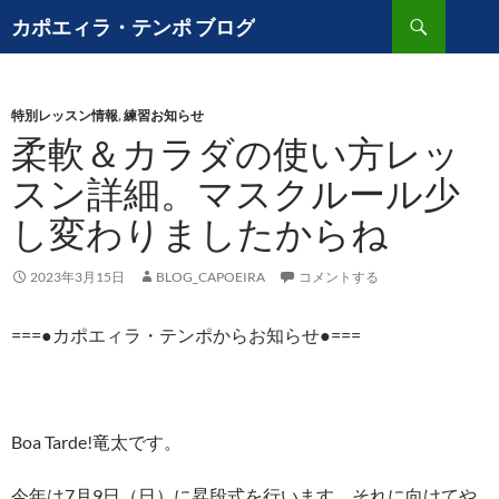
検
カポエィラ・テンポ ブログ
索
コ
ン
テ
ン
特別レッスン情報
,
練習お知らせ
ツ
柔軟＆カラダの使い方レッ
へ
スン詳細。マスクルール少
ス
キ
し変わりましたからね
ッ
プ
2023年3月15日
BLOG_CAPOEIRA
コメントする
===●カポエィラ・テンポからお知らせ●===
Boa Tarde!竜太です。
今年は7月9日（日）に昇段式を行います。それに向けてや