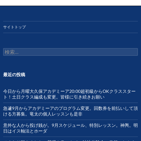
ン
サイトトップ
検
索:
最近の投稿
今日から月曜大久保アカデミーア20:00超初級からOKクラススター
ト！土日クラス編成も変更。皆様に引き続きお願い
急遽9月からアカデミーアのプログラム変更。回数券を前払いして頂
ける方募集。竜太の個人レッスンも是非
意外な人から投げ銭が。9月スケジュール、特別レッスン。神輿。明
日はイス軸法とホーダ