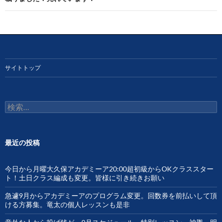
ゲ
ー
シ
ョ
サイトトップ
ン
検
索:
最近の投稿
今日から月曜大久保アカデミーア20:00超初級からOKクラススター
ト！土日クラス編成も変更。皆様に引き続きお願い
急遽9月からアカデミーアのプログラム変更。回数券を前払いして頂
ける方募集。竜太の個人レッスンも是非