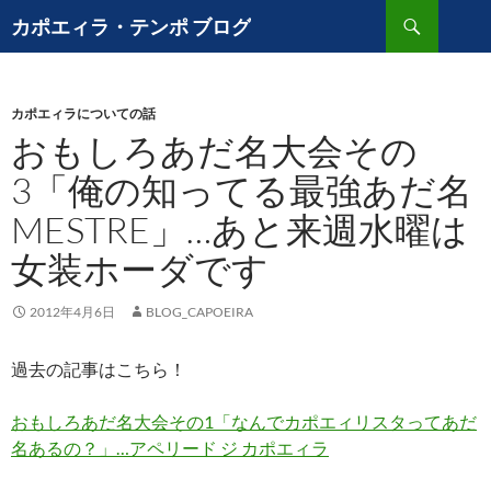
コ
検
カポエィラ・テンポ ブログ
ン
索
テ
ン
カポエィラについての話
ツ
おもしろあだ名大会その
へ
ス
3「俺の知ってる最強あだ名
キ
MESTRE」…あと来週水曜は
ッ
プ
女装ホーダです
2012年4月6日
BLOG_CAPOEIRA
過去の記事はこちら！
おもしろあだ名大会その1「なんでカポエィリスタってあだ
名あるの？」…アペリード ジ カポエィラ