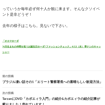
っていうか毎年必ず何十人か観に来ます。そんなクソイベ
ント是非どうぞ！
去年の様子はこちら。見ないで下さい。
「オカマホーダ
?4月生まれの仲間を祝うお誕生日ホーダ? ファッションチェック」4/13（水） 帯ナシのキャッ
シャー
投
前の投稿
稿
ブラジル凄い話その1「エリート警察署長への素晴らしい歓迎方法」
ナ
次の投稿
ビ
TarzanにDVD「カポエィラ入門」の紹介&カポエィラの紹介記事が
載りました！売れています！