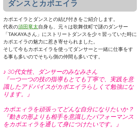
ダンスとカポエイラ
カポエイラとダンスとの結び付きをご紹介します。
代表の
須田竜太
自身も、元々は歌舞伎町で謎のダンサー
「TAKAYAさん」にストリートダンスを少々習っていた時に
カポエイラの魅力に惹き寄せられました。
そして今もカポエイラを使ってダンサーと一緒に仕事をす
る事も多いのでそちら側の仲間も多いです。
♪ 30代女性、ダンサーのみなみさん
『一つ一つの技の指導もとても丁寧で、実践を意
識したアドバイスがカポエイラらしくて勉強にな
ります。』
カポエィラを頑張ってどんな自分になりたいか
？
『動きの形よりも相手を意識したパフォーマンス
をカポエィラを通して身につけたいです。』