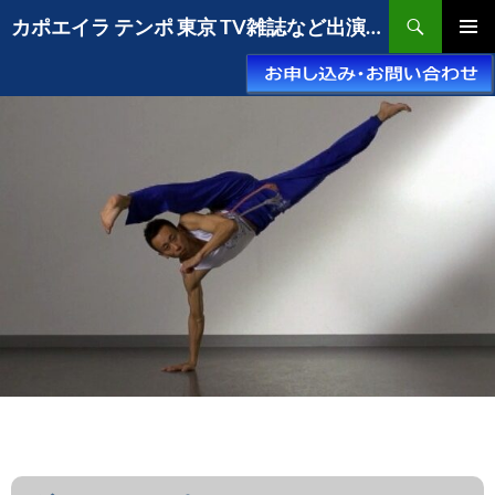
コ
検
カポエイラ テンポ 東京 TV雑誌など出演豊富な安心の教室
ン
索
メインメ
テ
ニュー
ン
ツ
へ
ス
キ
ッ
プ