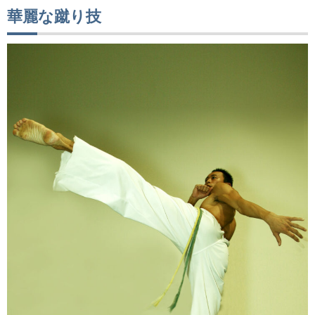
華麗な蹴り技