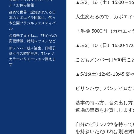
▲5/2、16（土）15:00～1
ル！お休み情報
改めて世界一認知されてる日
人生変わるので、カポエィ
本のカポエイラ団体に。代々
木公園ブラジルフェスティバ
ル
・料金 5000円 （カポ
台風来てますね…。7月からの
変更情報。特別レッスンなど
▲5/3、10（日）16:00-
新メンバー続々誕生。日曜子
供クラス時間注意。Tシャツ
カラーバリエーション買えま
こどもメンバーは500円こ
す
▲5/16(土) 12:45-13:4
ビリンバウ、パンデイロな
基本の持ち方、音の出し方
道場の楽器をお貸しします
自分のビリンバウを持って
を持参いただければ別途対