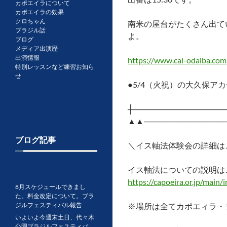
カポエイラについて
カポエイラの効果
クロちゃん
南米の屋台がたくさん出て
ブラジル話
よ。
ブログ
メディア出演歴
出演情報
https://www.cal-odaiba.com
特別レッスンなど練習お知ら
せ
●5/4（火祝）の大久保ア
┼──────────────
▲▲───────────────
ブログ記事
＼イス軸法体験会の詳細は
イス軸法についての説明は
https://capoeira.or.jp/main/
8月スケジュールできまし
た。料金改定について。ブラ
ジルフェスティバル報告
※場所は全てカポエィラ・
いよいよ今週末土日、代々木
公園ブラジルフェスティバ