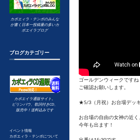
カポエィラ・テンポのみんな
が書く日本一投稿量の多いカ
ポエイラブログ
ブログカテゴリー
ゴールデンウィークですね
ご確認お願いします。
カポエイラ通販サイト。
★5/3（月祝）お台場デ
ビリンバウ、歌詞付きCD、
販売中！送料込みです
お台場の自由の女神の近く
今年も出ます！
イベント情報
カポエィラ・テンポについて
出番は15:30です。