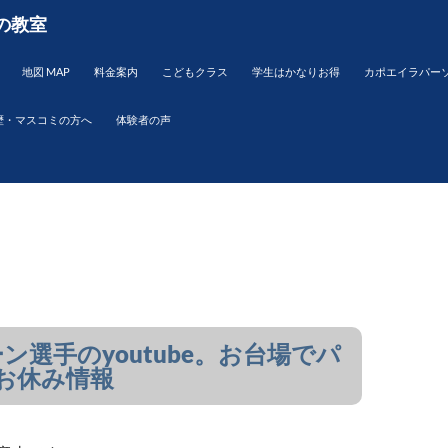
の教室
地図 MAP
料金案内
こどもクラス
学生はかなりお得
カポエイラパー
歴・マスコミの方へ
体験者の声
ン選手のyoutube。お台場でパ
お休み情報