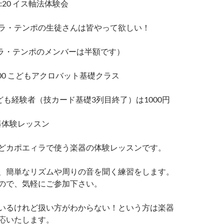
6:20 イス軸法体験会
ラ・テンポの生徒さんは皆やって欲しい！
エィラ・テンポのメンバーは半額です）
17:00 こどもアクロバット基礎クラス
ども経験者（技カード基礎3列目終了）は1000円
5 楽器体験レッスン
どカポエィラで使う楽器の体験レッスンです。
、簡単なリズムや周りの音を聞く練習をします。
ので、気軽にご参加下さい。
いるけれど扱い方がわからない！という方は楽器
応いたします。