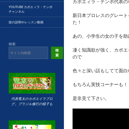
カポエィラ・テンポ代表の
YOUTUBE カポエィラ・テンポ
チャンネル
新日本プロレスのグレート-
た！
技の説明やレッスン動画
あの、小学生の女の子を助
検索
凄く知識欲が強く、カポエ
検
索
ので
色々と深い話もしてて面白
もちろん実技コーナーも！
是非見て下さい。
代表竜太のカポエイラブロ
グ。ブラジル修行の様子も