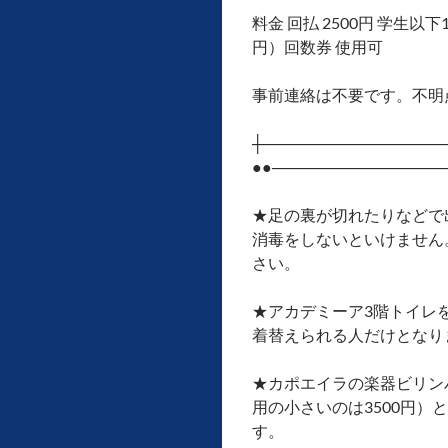
料金 回払 2500円 学生以下
円）回数券 使用可
事前連絡は不要です。不明
┼───────────────
●●───────────────
★足の裏が切れたりなどで
消毒をしないといけません
さい。
★アカデミーア3階トイレ
着替えられる人だけとなり
★カポエイラの楽器ビリンバ
用の小さいのは3500円）
す。