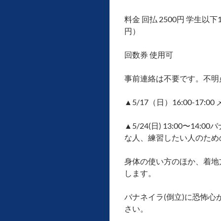
料金 回払 2500円 学生以下
円）
回数券 使用可
事前連絡は不要です。不明
▲5/17（日）16:00-17
▲5/24(日) 13:00〜1
な人、練習したい人のため
身体の使い方のほか、着地
します。
バナネイラ(倒立)に恐怖
さい。