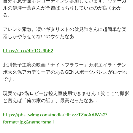
自分も息子達もレコーディング参加しています。ヴォーカ
ルの伊澤一葉さんが予習ばっちりしていたのが良くわか
る。
アレンジ素敵。凄いギタリストの伏見蛍さんに超簡単な楽
器しかやらせてないのウケたなあ
https://t.co/4Ic1OUlhF2
北川景子主演の映画「ナイトフラワー」カポエイラ・テン
ポ大久保アカデミーアのあるGENスポーツパレスがロケ地
です。
現実では2階ロビーは控え室使用できません！笑ここで撮影
と言えば「俺の家の話」、最高だったなあ…
https://pbs.twimg.com/media/HHxzzTZacAAiWs2?
format=jpg&name=small