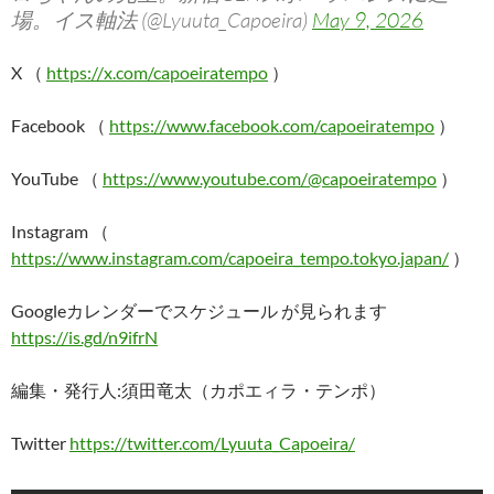
場。イス軸法 (@Lyuuta_Capoeira)
May 9, 2026
X （
https://x.com/capoeiratempo
）
Facebook （
https://www.facebook.com/capoeiratempo
）
YouTube （
https://www.youtube.com/@capoeiratempo
）
Instagram （
https://www.instagram.com/capoeira_tempo.tokyo.japan/
）
Googleカレンダーでスケジュール が見られます
https://is.gd/n9ifrN
編集・発行人:須田竜太（カポエィラ・テンポ）
Twitter
https://twitter.com/Lyuuta_Capoeira/