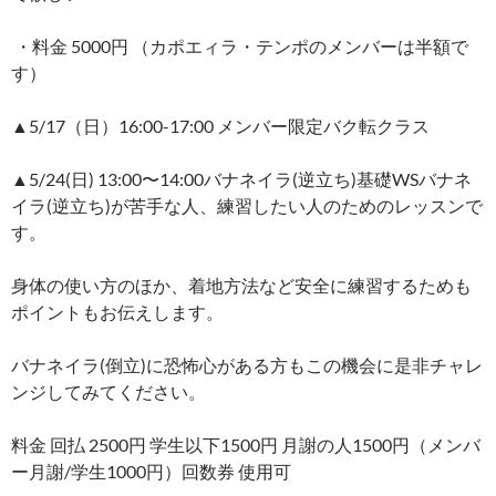
・料金 5000円 （カポエィラ・テンポのメンバーは半額で
す）
▲5/17（日）16:00-17:00 メンバー限定バク転クラス
▲5/24(日) 13:00〜14:00バナネイラ(逆立ち)基礎WSバナネ
イラ(逆立ち)が苦手な人、練習したい人のためのレッスンで
す。
身体の使い方のほか、着地方法など安全に練習するためも
ポイントもお伝えします。
バナネイラ(倒立)に恐怖心がある方もこの機会に是非チャレ
ンジしてみてください。
料金 回払 2500円 学生以下1500円 月謝の人1500円（メンバ
ー月謝/学生1000円）回数券 使用可