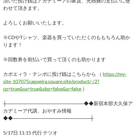
頂いた投げ銭はアカデミーアの家賃、光熱費の支払いに使
わせて頂きます。
よろしくお願いいたします。
※CDやTシャツ、楽器を買っていただくのももちろん助か
ります！
※回数券を前払いで買って頂くのも助かります
カポエィラ・テンポに投げ銭はこちらから （
https://my-
site-107075capoeira.square.site/product/-/2?
cp=true&sa=true&sbp=false&q=false
）
┼───────────────────────◆◆新宿本部大久保ア
カデミーア代講、おやすみ情報
◆◆───────────────────────┼
5/17日 11:15 代行 テツオ