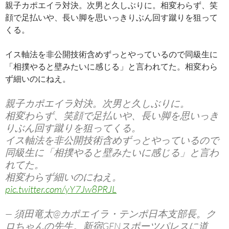
親子カポエイラ対決。次男と久しぶりに。相変わらず、笑
顔で足払いや、長い脚を思いっきりぶん回す蹴りを狙って
くる。
イス軸法を非公開技術含めずっとやっているので同級生に
「相撲やると壁みたいに感じる」と言われてた。相変わら
ず細いのにねえ。
親子カポエイラ対決。次男と久しぶりに。
相変わらず、笑顔で足払いや、長い脚を思いっき
りぶん回す蹴りを狙ってくる。
イス軸法を非公開技術含めずっとやっているので
同級生に「相撲やると壁みたいに感じる」と言わ
れてた。
相変わらず細いのにねえ。
pic.twitter.com/yY7Jw8PRJL
— 須田竜太@カポエイラ・テンポ日本支部長。ク
ロちゃんの先生。新宿GENスポーツパレスに道