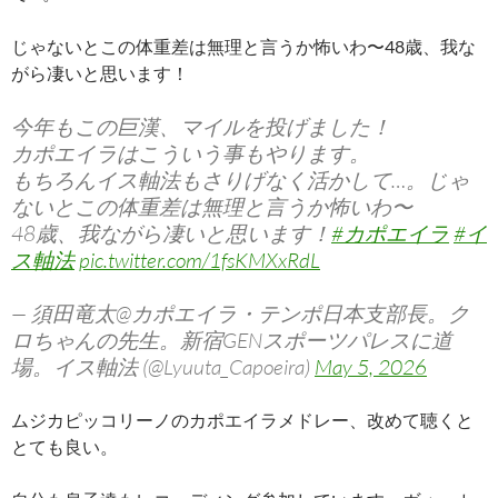
じゃないとこの体重差は無理と言うか怖いわ〜48歳、我な
がら凄いと思います！
今年もこの巨漢、マイルを投げました！
カポエイラはこういう事もやります。
もちろんイス軸法もさりげなく活かして…。じゃ
ないとこの体重差は無理と言うか怖いわ〜
48歳、我ながら凄いと思います！
#カポエイラ
#イ
ス軸法
pic.twitter.com/1fsKMXxRdL
— 須田竜太@カポエイラ・テンポ日本支部長。ク
ロちゃんの先生。新宿GENスポーツパレスに道
場。イス軸法 (@Lyuuta_Capoeira)
May 5, 2026
ムジカピッコリーノのカポエイラメドレー、改めて聴くと
とても良い。