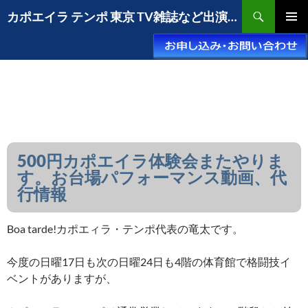
コ
検
カポエイラ テンポ 東京 TV雑誌など出演豊富な安心の教室
ン
索
メインメ
テ
ニュー
ン
ツ
へ
ス
キ
ッ
プ
500円カポエイラ体験会またやりま
す。お台場パフォーマンス動画、代
行情報
Boa tarde!カポエィラ・テンポ代表の竜太です。
今度の日曜17日も次の日曜24日も4階の体育館で格闘技イ
ベントがありますが、