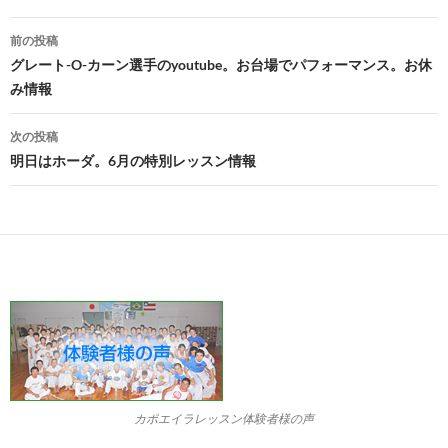
投
前の投稿
稿
グレート-O-カーン選手のyoutube。お台場でパフォーマンス。お休
み情報
ナ
ビ
次の投稿
明日はホーダ。6月の特別レッスン情報
ゲ
ー
シ
ョ
ン
カポエイラレッスン体験者様の声