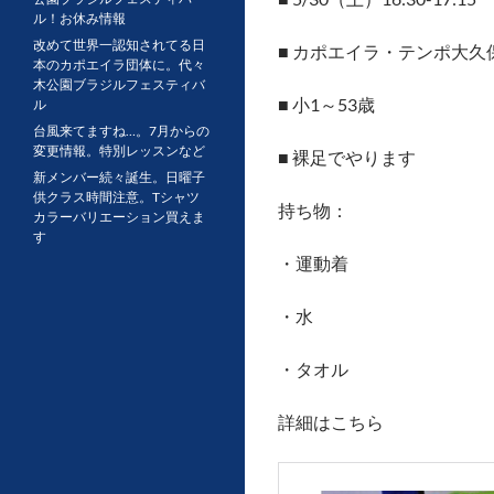
ル！お休み情報
改めて世界一認知されてる日
■ カポエイラ・テンポ大久
本のカポエイラ団体に。代々
木公園ブラジルフェスティバ
■ 小1～53歳
ル
台風来てますね…。7月からの
変更情報。特別レッスンなど
■ 裸足でやります
新メンバー続々誕生。日曜子
供クラス時間注意。Tシャツ
持ち物：
カラーバリエーション買えま
す
・運動着
・水
・タオル
詳細はこちら