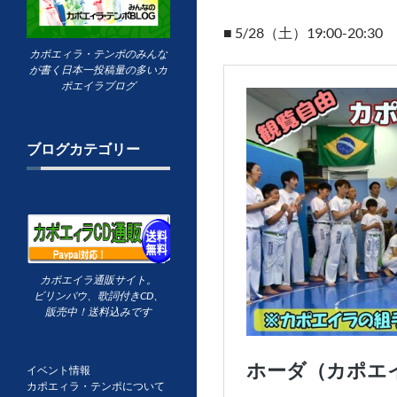
■ 5/28（土）19:00-20:30
カポエィラ・テンポのみんな
が書く日本一投稿量の多いカ
ポエイラブログ
ブログカテゴリー
カポエイラ通販サイト。
ビリンバウ、歌詞付きCD、
販売中！送料込みです
イベント情報
カポエィラ・テンポについて