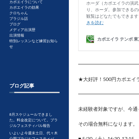
カポエイラについて
カポエイラの効果
クロちゃん
ブラジル話
ブログ
メディア出演歴
出演情報
特別レッスンなど練習お知ら
せ
━━━━━━━━━━━━
★大好評！500円カポエイ
ブログ記事
━━━━━━━━━━━━
未経験者対象ですが、今通
8月スケジュールできまし
た。料金改定について。ブラ
その場合無料になります。
ジルフェスティバル報告
いよいよ今週末土日、代々木
■ 5/30（土）16:30-17:15
公園ブラジルフェスティバ