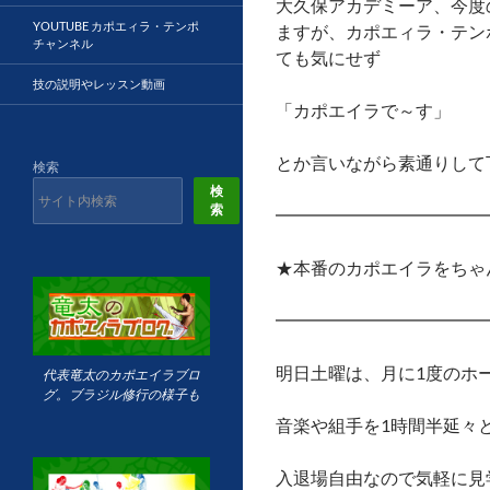
大久保アカデミーア、今度
YOUTUBE カポエィラ・テンポ
ますが、カポエィラ・テン
チャンネル
ても気にせず
技の説明やレッスン動画
「カポエイラで～す」
とか言いながら素通りして
検索
検
索
━━━━━━━━━━━━
★本番のカポエイラをちゃ
━━━━━━━━━━━━
明日土曜は、月に1度のホ
代表竜太のカポエイラブロ
グ。ブラジル修行の様子も
音楽や組手を1時間半延々
入退場自由なので気軽に見