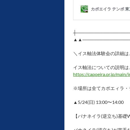
┼──────────────
▲▲───────────────
＼イス軸法体験会の詳細は
イス軸法についての説明は
https://capoeira.or.jp/main/
※場所は全てカポエィラ・
▲5/24(日) 13:00〜14:00
【バナネイラ(逆立ち)基礎
バナネイラ(逆立ち)が苦