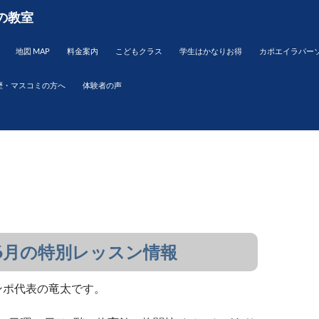
の教室
地図 MAP
料金案内
こどもクラス
学生はかなりお得
カポエイラパー
歴・マスコミの方へ
体験者の声
6月の特別レッスン情報
・テンポ代表の竜太です。