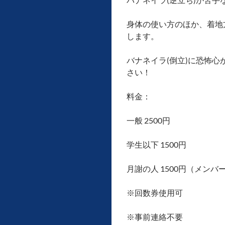
身体の使い方のほか、着地
します。
バナネイラ(倒立)に恐怖
さい！
料金：
一般 2500円
学生以下 1500円
月謝の人 1500円（メンバー
※回数券使用可
※事前連絡不要