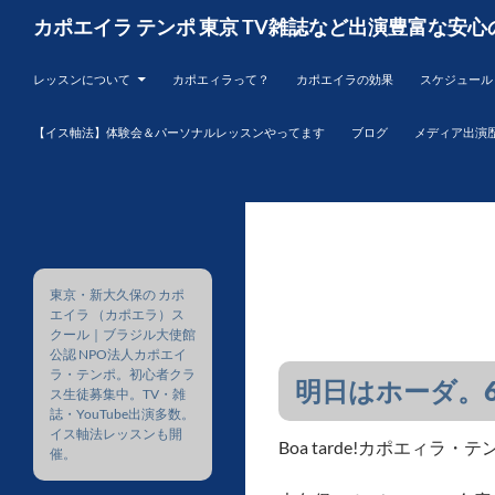
コ
検
カポエイラ テンポ 東京 TV雑誌など出演豊富な安心
ン
索
テ
レッスンについて
カポエィラって？
カポエイラの効果
スケジュール
ン
ツ
【イス軸法】体験会＆パーソナルレッスンやってます
ブログ
メディア出演
へ
ス
キ
ッ
プ
東京・新大久保の カポ
エイラ （カポエラ）ス
クール｜ブラジル大使館
公認 NPO法人カポエイ
ラ・テンポ。初心者クラ
明日はホーダ。
ス生徒募集中。TV・雑
誌・YouTube出演多数。
イス軸法レッスンも開
Boa tarde!カポエィラ
催。