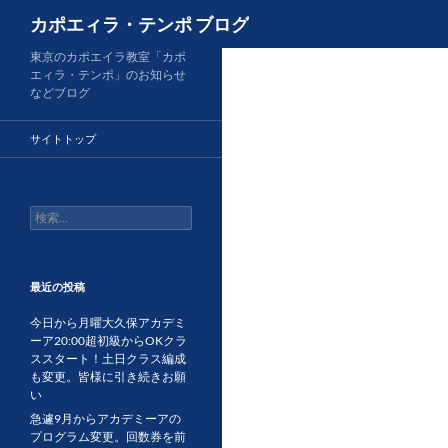
検
カポエィラ・テンポ ブログ
索
コ
東京のカポエイラ教室「カポ
エィラ・テンポ」のお知らせ
ン
などブログ
テ
ン
サイトトップ
ツ
へ
ス
検
キ
索:
ッ
プ
最近の投稿
今日から月曜大久保アカデミ
ーア20:00超初級からOKクラ
ススタート！土日クラス編成
も変更。皆様に引き続きお願
い
急遽9月からアカデミーアの
プログラム変更。回数券を前