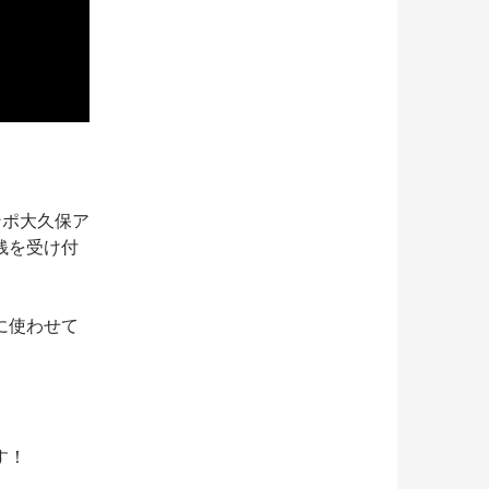
ンポ大久保ア
銭を受け付
に使わせて
す！