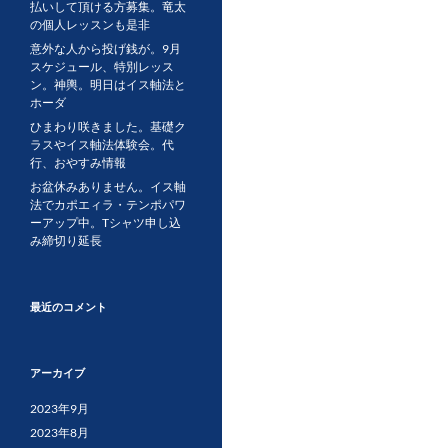
払いして頂ける方募集。竜太
の個人レッスンも是非
意外な人から投げ銭が。9月
スケジュール、特別レッス
ン。神輿。明日はイス軸法と
ホーダ
ひまわり咲きました。基礎ク
ラスやイス軸法体験会。代
行、おやすみ情報
お盆休みありません。イス軸
法でカポエィラ・テンポパワ
ーアップ中。Tシャツ申し込
み締切り延長
最近のコメント
アーカイブ
2023年9月
2023年8月