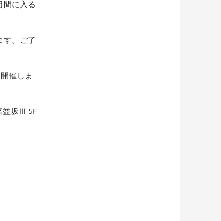
月間に入る
ます。ご了
を開催しま
益坂Ⅲ 5F