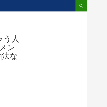
ゃう人
メン
軸法な