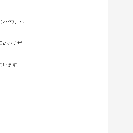
リンバウ、パ
日のバチザ
しています。