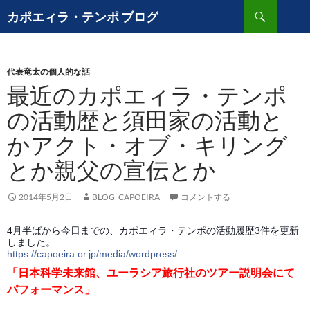
コ
検
カポエィラ・テンポ ブログ
ン
索
テ
ン
代表竜太の個人的な話
ツ
最近のカポエィラ・テンポ
へ
ス
の活動歴と須田家の活動と
キ
かアクト・オブ・キリング
ッ
プ
とか親父の宣伝とか
2014年5月2日
BLOG_CAPOEIRA
コメントする
4月半ばから今日までの、カポエィラ・テンポの活動履歴3件を更新
しました。
https://capoeira.or.jp/media/wordpress/
「日本科学未来館、ユーラシア旅行社のツアー説明会にて
パフォーマンス」