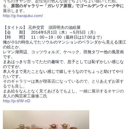
うちのオヤジが、赴任先の色んな国でちょいちょい描いてた絵。
を、
原宿のギャラリー「ガレリア原宿」でゴールデンウィーク中に
展示します。
http://g-harajuku.com/
【タイトル】 元外交官 須田明夫の油絵展
【会 期】 2014年5月1日（木）～5月5日（月）
【時 間】 11：00～19：00（最終日は17:00まで）
俺が小1の時住んでたソウルのマンションのベランダから見える漢江
の絵とか、
レマン湖周辺、コッツウォルズ、ケべック、田無タワー他の風景画
です。
まあはっきり言ってただの趣味で、息子としては恥ずかしい感じな
のですが、
本人今まで見たことない感じで嬉しそうなのでちょっと助けてやり
たいです。
そのギャラリーは奥が喫茶店になっているので、とりあえずお茶す
るでも良し、
まあ絵をなんとなく見てあげるでもよし、一緒に展示するオヤジの
友人の陶芸家工藤修二氏
http://p.tl/W-nD