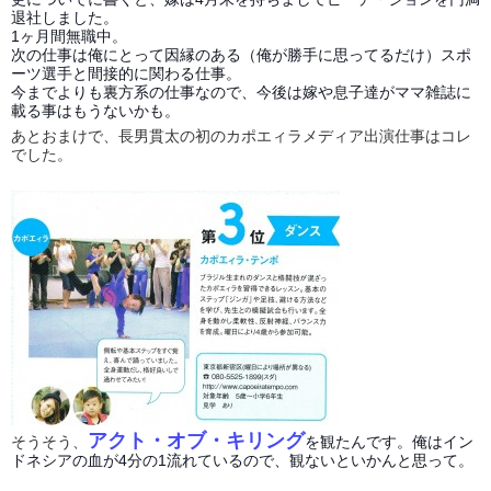
退社しました。
1ヶ月間無職中。
次の仕事は俺にとって因縁のある（俺が勝手に思ってるだけ）スポ
ーツ選手と間接的に関わる仕事。
今までよりも裏方系の仕事なので、今後は嫁や息子達がママ雑誌に
載る事はもうないかも。
あとおまけで、長男貫太の初のカポエィラメディア出演仕事はコレ
でした。
アクト・オブ・キリング
そうそう、
を観たんです。俺はイン
ドネシアの血が4分の1流れているので、観ないといかんと思って。