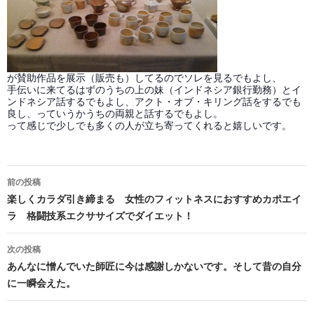
が賛助作品を展示（販売も）してるのでソレを見るでもよし、
手伝いに来てるはずのうちの上の妹（インドネシア銀行勤務）とイ
ンドネシア話するでもよし、アクト・オブ・キリング話をするでも
良し、っていうかうちの両親と話するでもよし。
って感じで少しでも多くの人が立ち寄ってくれると嬉しいです。
投
前の投稿
稿
楽しくカラダ引き締まる 女性のフィットネスにおすすめカポエイ
ラ 格闘技系エクササイズでダイエット！
ナ
ビ
次の投稿
あんなに憎んでいた師匠に今は感謝しかないです。そして昔の自分
ゲ
に一瞬会えた。
ー