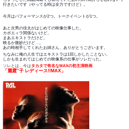
行きたいです（やってる時は全力ですけど）。
今月はパフォーマンスが2つ。トークイベントが1つ。
あと次男の佳太がはじめての映像仕事した。
カポエィラ関係ないけど。
まあエキストラだけど。
映るか微妙だけど…。
あの時相手してくれたお姉さん、ありがとうございます。
ちなみに俺の人生ではエキストラは1回しかしたことない。
しかも生まれてはじめての映像系の仕事がソレだった。
ソレとは…今は
タカタで有名なMAXの初主演映画
「麗霆”子 レディース!!MAX」