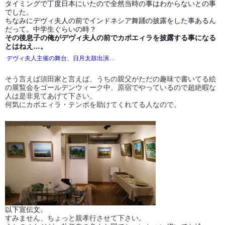
タイミングで丁度日本にいたので全然当時の事はわからないとの事
でした。
ちなみにデヴィ夫人の前でインドネシア舞踊の披露をした事あるん
だって。中学生ぐらいの時？
その後息子の俺がデヴィ夫人の前でカポエィラを披露する事になる
とはねえ…。
デヴィ夫人主催の舞台、日月太鼓出演…
そう言えば須田家と言えば、うちの親父がただの趣味で書いてる絵
の展覧会をゴールデンウィーク中、原宿でやっているので超絶暇な
人は是非見てあげて下さい。
何気にカポエィラ・テンポを助けてくれてる人なので。
以下宣伝文。
すみません、ちょっと親孝行させて下さい。