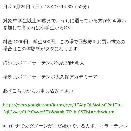
日時 9月24日（日）13:40～14:30（50分）
対象 中学生以上54歳まで。うちに通っている方が付き添い
参加して貰えれば小学生からOK
料金 1000円。学生500円。この場で回数券をお買い求めの
場合はこの体験料がタダになります
講師 カポエィラ・テンポ代表 須田竜太
場所 カポエィラ・テンポ大久保アカデミーア
必ずこちらからお申し込み下さい
https://docs.google.com/forms/d/e/1FAIpQLSf6twC9c1Ttr-
3qlCxycyCtLYOywe5EY8zgmkrZP-h_fjSZMA/viewform
●コロナでのダメージがまだ続いているカポエィラ・テンポ