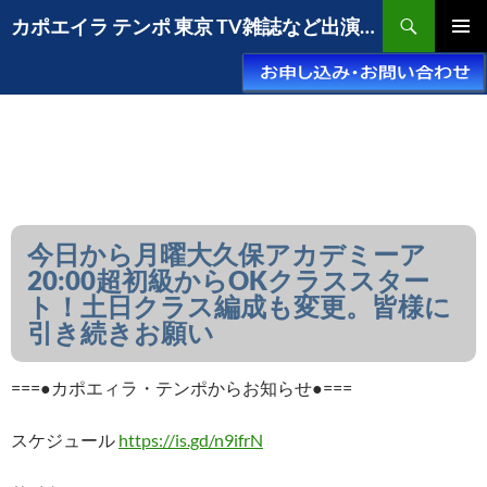
コ
検
カポエイラ テンポ 東京 TV雑誌など出演豊富な安心の教室
ン
索
メインメ
テ
ニュー
ン
ツ
へ
ス
キ
ッ
プ
今日から月曜大久保アカデミーア
20:00超初級からOKクラススター
ト！土日クラス編成も変更。皆様に
引き続きお願い
===●カポエィラ・テンポからお知らせ●===
スケジュール
https://is.gd/n9ifrN