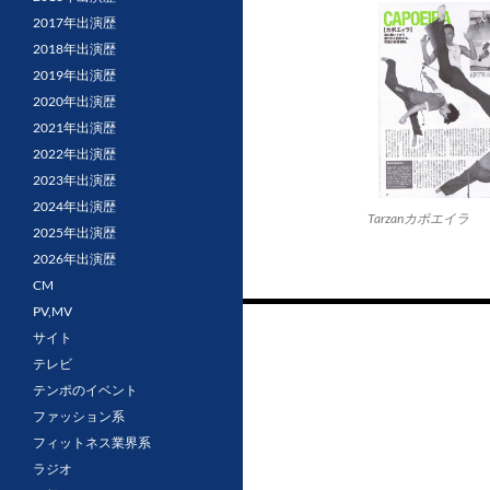
2017年出演歴
2018年出演歴
2019年出演歴
2020年出演歴
2021年出演歴
2022年出演歴
2023年出演歴
2024年出演歴
Tarzanカポエイラ
2025年出演歴
2026年出演歴
CM
PV,MV
投
サイト
稿
テレビ
ナ
テンポのイベント
ファッション系
ビ
フィットネス業界系
ゲ
ラジオ