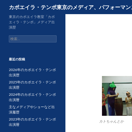
検
カポエイラ・テンポ東京のメディア、パフォーマン
索
コ
東京のカポエイラ教室「カポ
エィラ・テンポ」メディア出
ン
演歴
テ
検
ン
索:
ツ
へ
ス
最近の投稿
キ
2026年のカポエイラ・テンポ
ッ
出演歴
プ
2025年のカポエイラ・テンポ
出演歴
2024年のカポエイラ・テンポ
出演暦
主なメディアやショーなど出
演履歴
2023年のカポエイラ・テンポ
カトちゃんとか
出演暦