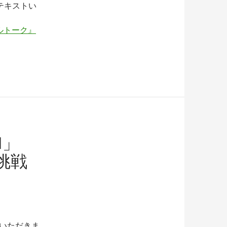
テキストい
ルトーク』
N」
挑戦
ていただきま