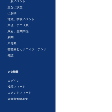
一般イベント
ー
主な出演歴
シ
出版物
地域、学校イベント
ョ
声優・アニメ系
ン
政府、企業関係
新聞
未分類
芸能界とカポエィラ・テンポ
雑誌
メタ情報
ログイン
投稿フィード
コメントフィード
WordPress.org