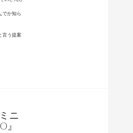
んでか知ら
と言う提案
ミニ
O』