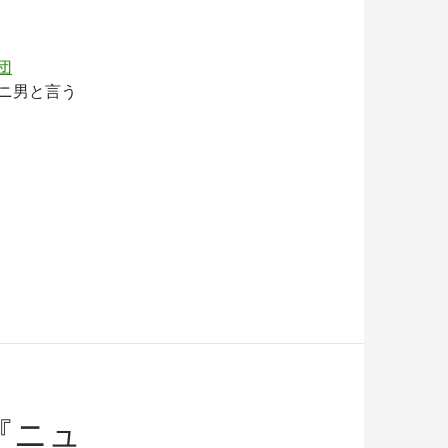
団
ニ男と言う
『ニュ