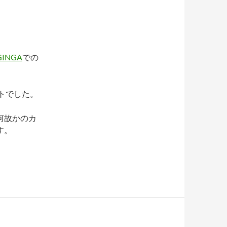
INGA
での
トでした。
何故かのカ
す。