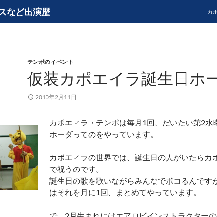
スなど出演歴
カ
テンポのイベント
仮装カポエイラ誕生日ホ
2010年2月11日
カポエィラ・テンポは毎月1回、だいたい第2水
ホーダってのをやっています。
カポエィラの世界では、誕生日の人がいたらカ
で祝うのです。
誕生日の歌を歌いながらみんなでボコるんです
はそれを月に1回、まとめてやっています。
で、2月生まれにはエアロビインストラクター