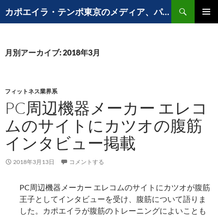
コ
検
カポエイラ・テンポ東京のメディア、パフォーマンスなど出演歴
ン
索
メインメ
テ
ニュー
ン
ツ
月別アーカイブ: 2018年3月
へ
ス
キ
フィットネス業界系
ッ
PC周辺機器メーカー エレコ
プ
ムのサイトにカツオの腹筋
インタビュー掲載
2018年3月13日
コメントする
PC周辺機器メーカー エレコムのサイトにカツオが腹筋
王子としてインタビューを受け、腹筋について語りま
した。カポエイラが腹筋のトレーニングによいことも