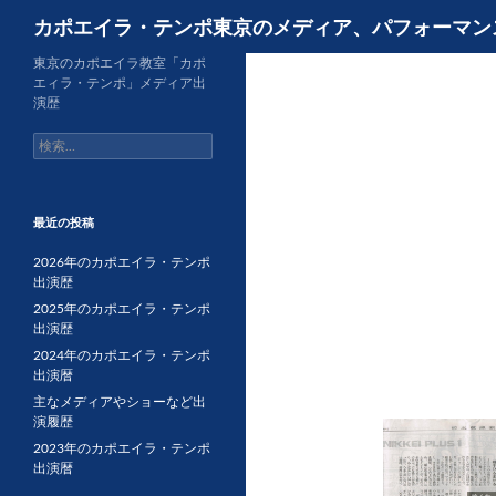
検
カポエイラ・テンポ東京のメディア、パフォーマン
索
コ
東京のカポエイラ教室「カポ
エィラ・テンポ」メディア出
ン
演歴
テ
検
ン
索:
ツ
へ
ス
最近の投稿
キ
2026年のカポエイラ・テンポ
ッ
出演歴
プ
2025年のカポエイラ・テンポ
出演歴
2024年のカポエイラ・テンポ
出演暦
主なメディアやショーなど出
演履歴
2023年のカポエイラ・テンポ
出演暦