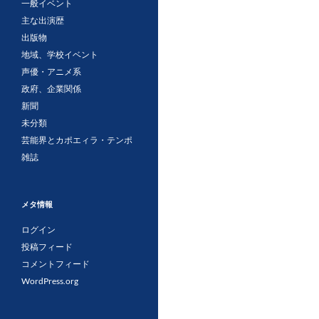
一般イベント
主な出演歴
出版物
地域、学校イベント
声優・アニメ系
政府、企業関係
新聞
未分類
芸能界とカポエィラ・テンポ
雑誌
メタ情報
ログイン
投稿フィード
コメントフィード
WordPress.org