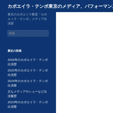
検
カポエイラ・テンポ東京のメディア、パフォーマン
索
コ
東京のカポエイラ教室「カポ
エィラ・テンポ」メディア出
ン
演歴
テ
検
ン
索:
ツ
へ
ス
最近の投稿
キ
2026年のカポエイラ・テンポ
ッ
出演歴
プ
2025年のカポエイラ・テンポ
出演歴
2024年のカポエイラ・テンポ
出演暦
主なメディアやショーなど出
演履歴
2023年のカポエイラ・テンポ
出演暦