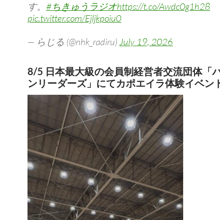
す。
#ちきゅうラジオ
https://t.co/Awdc0g1h28
pic.twitter.com/Ejljkpoiu0
— らじる (@nhk_radiru)
July 19, 2026
8/5 日本最大級の会員制経営者交流団体「
ンリーダーズ」にてカポエイラ体験イベン