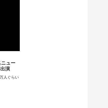
名ニュー
に出演
0万人ぐらい