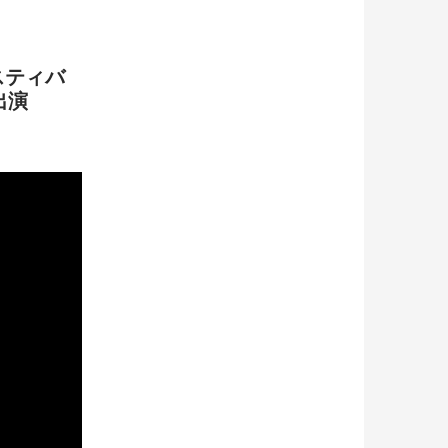
スティバ
出演