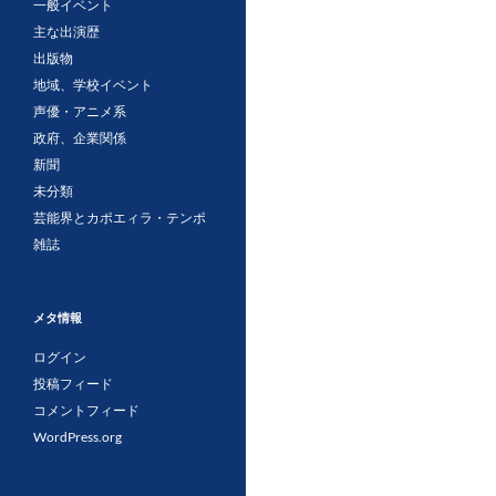
一般イベント
主な出演歴
出版物
地域、学校イベント
声優・アニメ系
政府、企業関係
新聞
未分類
芸能界とカポエィラ・テンポ
雑誌
メタ情報
ログイン
投稿フィード
コメントフィード
WordPress.org