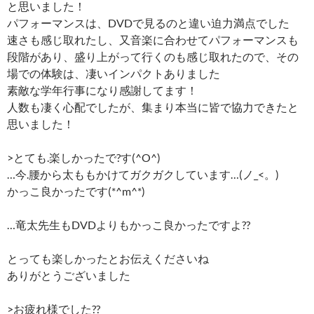
と思いました！
パフォーマンスは、DVDで見るのと違い迫力満点でした
速さも感じ取れたし、又音楽に合わせてパフォーマンスも
段階があり、盛り上がって行くのも感じ取れたので、その
場での体験は、凄いインパクトありました
素敵な学年行事になり感謝してます！
人数も凄く心配でしたが、集まり本当に皆で協力できたと
思いました！
>とても.楽しかったで?す(^O^)
…今.腰から太ももかけてガクガクしています…(ノ_<。)
かっこ良かったです(*^m^*)
…竜太先生もDVDよりもかっこ良かったですよ??
とっても楽しかったとお伝えくださいね
ありがとうございました
>お疲れ様でした??