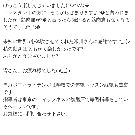
けっこう楽しんじゃいました(^O^)/ね�
アシスタントの方に…そこからはまりますよ?�と言われま
したが…筋肉痛が?�と言ったら 続けると筋肉痛もなくなる
そうです…f^_^;�
未知の世界!?を体験させてくれた米川さんに感謝です(^_^)v
私の動きは.ともかく楽しかったです?
ありがとうございました?
皆さん、お疲れ様でしたm(_ _)m
※カポエィラ・テンポは学校での体験レッスン経験も豊富
です！
指導者は東京のティップネスの旗艦店で毎週指導もしてい
るベテランです。
お気軽にお問い合わせ下さい。