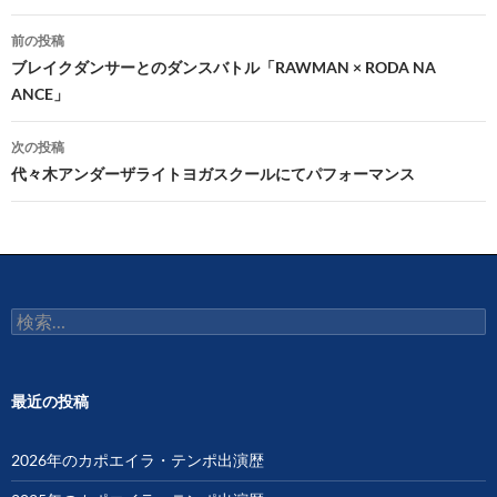
投
前の投稿
稿
ブレイクダンサーとのダンスバトル「RAWMAN × RODA NA
ANCE」
ナ
ビ
次の投稿
代々木アンダーザライトヨガスクールにてパフォーマンス
ゲ
ー
シ
ョ
検
ン
索:
最近の投稿
2026年のカポエイラ・テンポ出演歴