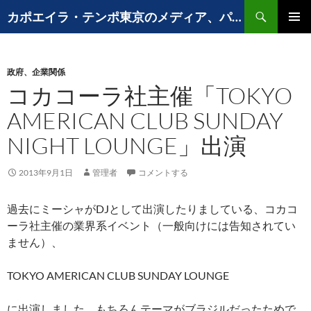
コ
検
カポエイラ・テンポ東京のメディア、パフォーマンスなど出演歴
ン
索
メインメ
テ
ニュー
ン
政府、企業関係
ツ
コカコーラ社主催「TOKYO
へ
ス
AMERICAN CLUB SUNDAY
キ
NIGHT LOUNGE」出演
ッ
プ
2013年9月1日
管理者
コメントする
過去にミーシャがDJとして出演したりましている、コカコ
ーラ社主催の業界系イベント（一般向けには告知されてい
ません）、
TOKYO AMERICAN CLUB SUNDAY LOUNGE
に出演しました。もちろんテーマがブラジルだったためで