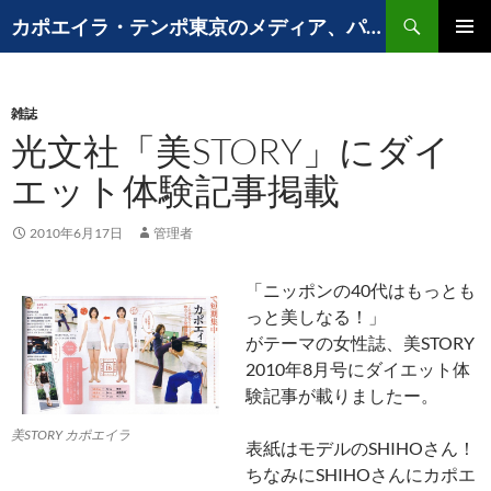
コ
検
カポエイラ・テンポ東京のメディア、パフォーマンスなど出演歴
ン
索
メインメ
テ
ニュー
ン
雑誌
ツ
光文社「美STORY」にダイ
へ
ス
エット体験記事掲載
キ
ッ
2010年6月17日
管理者
プ
「ニッポンの40代はもっとも
っと美しなる！」
がテーマの女性誌、美STORY
2010年8月号にダイエット体
験記事が載りましたー。
美STORY カポエイラ
表紙はモデルのSHIHOさん！
ちなみにSHIHOさんにカポエ