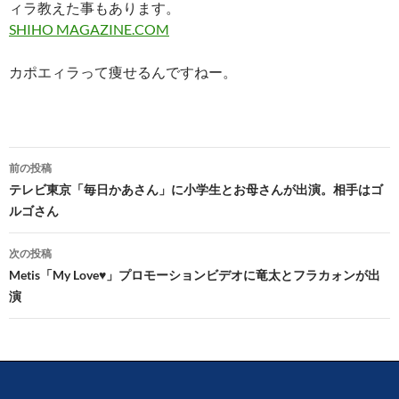
ィラ教えた事もあります。
SHIHO MAGAZINE.COM
カポエィラって痩せるんですねー。
投
前の投稿
稿
テレビ東京「毎日かあさん」に小学生とお母さんが出演。相手はゴ
ルゴさん
ナ
ビ
次の投稿
Metis「My Love♥」プロモーションビデオに竜太とフラカォンが出
ゲ
演
ー
シ
ョ