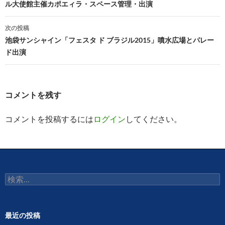
ル大使館主催カポエィラ・スペース管理・出演
ナ
ビ
次の投稿
池袋サンシャイン「フェスタ ド ブラジル2015」噴水広場とパレー
ゲ
ド出演
ー
シ
コメントを残す
ョ
ン
コメントを投稿するには
ログイン
してください。
検
索:
最近の投稿