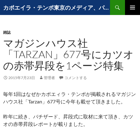
コ
検
カポエイラ・テンポ東京のメディア、パフォーマンスなど出演歴
ン
索
メインメ
テ
ニュー
ン
雑誌
ツ
マガジンハウス社
へ
ス
「TARZAN」677号にカツオ
キ
の赤帯昇段を1ページ特集
ッ
プ
2015年7月23日
管理者
コメントする
毎年1回はなぜかカポエィラ・テンポが掲載されるマガジン
ハウス社「Tarzan」677号に今年も載せて頂きました。
昨年に続き、バチザード、昇段式に取材に来て頂き、カツ
オの赤帯昇段レポートが載りました。