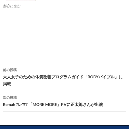
都心に住む
投
前の投稿
稿
大人女子のための体質改善プログラムガイド「BODYバイブル」に
掲載
ナ
ビ
次の投稿
Remah ?レマ? 「MORE MORE」PVに正太郎さんが出演
ゲ
ー
シ