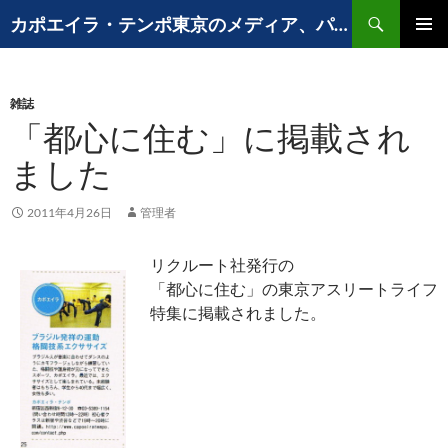
コ
検
カポエイラ・テンポ東京のメディア、パフォーマンスなど出演歴
ン
索
メインメ
テ
ニュー
ン
雑誌
ツ
「都心に住む」に掲載され
へ
ス
ました
キ
ッ
2011年4月26日
管理者
プ
リクルート社発行の
「都心に住む」の東京アスリートライフ
特集に掲載されました。