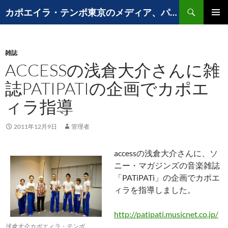
コ
検
カポエイラ・テンポ東京のメディア、パフォーマンスなど出演歴
ン
索
メインメ
テ
ニュー
ン
雑誌
ツ
ACCESSの浅倉大介さんに雑
へ
ス
誌PATIPATIの企画でカポエ
キ
ィラ指導
ッ
プ
2011年12月9日
管理者
accessの浅倉大介さんに、ソ
ニー・マガジンズの音楽雑誌
「PATiPATi」の企画でカポエ
ィラを指導しました。
http://patipati.musicnet.co.jp/
浅倉大介カポエィラ・テンポ