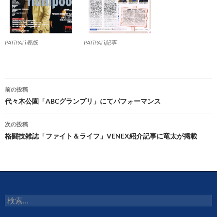
PATiPATi記事
PATiPATi表紙
投
前の投稿
稿
代々木公園「ABCグランプリ」にてパフォーマンス
ナ
次の投稿
ビ
格闘技雑誌「ファイト＆ライフ」VENEX紹介記事に竜太が掲載
ゲ
ー
シ
検
ョ
索: