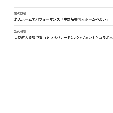
投
前の投稿
稿
老人ホームでパフォーマンス「中野新橋老人ホームやよい」
ナ
次の投稿
ビ
大使館の要請で青山まつりパレードにバハヴェントとコラボ出
ゲ
ー
シ
ョ
ン