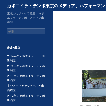
検
カポエイラ・テンポ東京のメディア、パフォーマン
索
コ
東京のカポエイラ教室「カポ
エィラ・テンポ」メディア出
ン
演歴
テ
検
ン
索:
ツ
へ
ス
最近の投稿
キ
2026年のカポエイラ・テンポ
ッ
出演歴
プ
2025年のカポエイラ・テンポ
出演歴
2024年のカポエイラ・テンポ
出演暦
主なメディアやショーなど出
演履歴
2023年のカポエイラ・テンポ
出演暦
戸山公園ふれあいフ