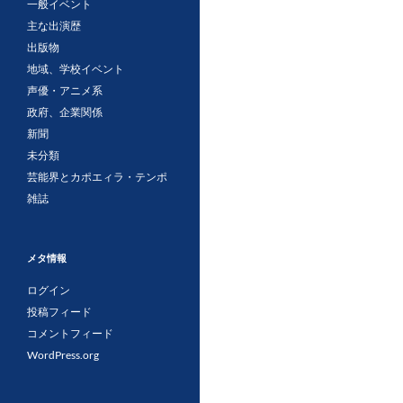
一般イベント
主な出演歴
出版物
地域、学校イベント
声優・アニメ系
政府、企業関係
新聞
未分類
芸能界とカポエィラ・テンポ
雑誌
メタ情報
ログイン
投稿フィード
コメントフィード
WordPress.org