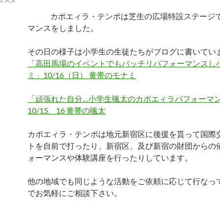
カポエィラ・テンポは芝生の広場特設ステージ
マンスをしました。
その日の様子は小学生の生徒たちがブログに書いてい
「高田馬場のイベントでもバッチリパフォーマンスし
ミ」10/16（日） 黄帯のモナミ
「頑張れた自分…小学生颯太のカポエィラパフォーマ
10/15、16 黄帯の颯太
カポエィラ・テンポは地元新宿区に後援を貰って国際
トを自前で打ったり、新宿区、及び新宿の財団からの
ォーマンスや体験講座を行ったりしています。
他の地域でも同じような活動をご依頼に応じて行なっ
でお気軽にご相談下さい。