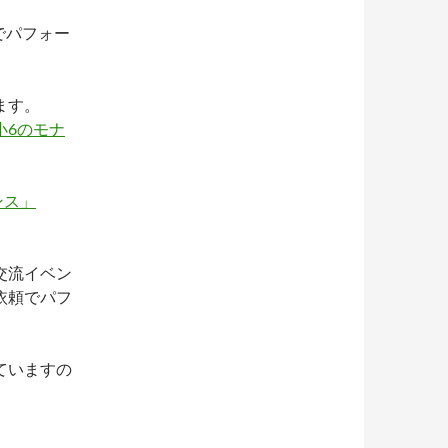
でパフォー
ます。
小6のモナ
ンス」
交流イベン
依頼でパフ
ていますの