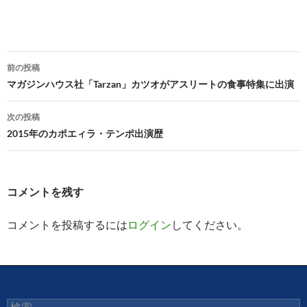
投
前の投稿
稿
マガジンハウス社「Tarzan」カツオがアスリートの食事特集に出演
ナ
次の投稿
ビ
2015年のカポエィラ・テンポ出演歴
ゲ
ー
コメントを残す
シ
コメントを投稿するには
ログイン
してください。
ョ
ン
検