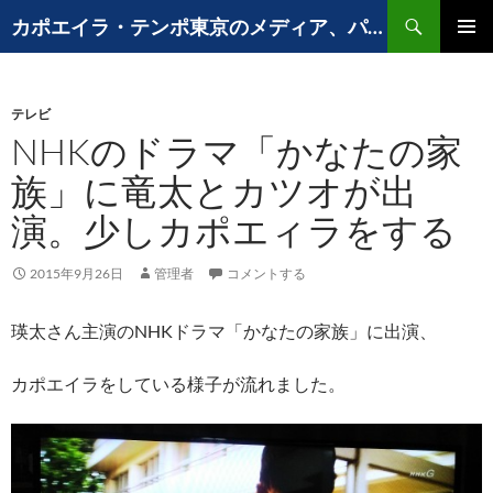
コ
検
カポエイラ・テンポ東京のメディア、パフォーマンスなど出演歴
ン
索
メインメ
テ
ニュー
ン
テレビ
ツ
NHKのドラマ「かなたの家
へ
ス
族」に竜太とカツオが出
キ
演。少しカポエィラをする
ッ
プ
2015年9月26日
管理者
コメントする
瑛太さん主演のNHKドラマ「かなたの家族」に出演、
カポエイラをしている様子が流れました。