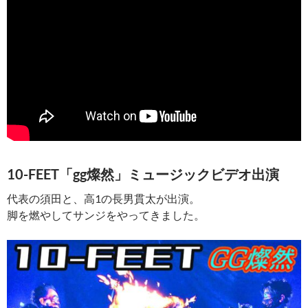
10-FEET「gg燦然」ミュージックビデオ出演
代表の須田と、高1の長男貫太が出演。
脚を燃やしてサンジをやってきました。