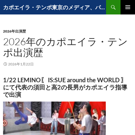
コ
検
カポエイラ・テンポ東京のメディア、パフォーマンスなど出演歴
ン
索
メインメ
テ
ニュー
ン
2026年出演歴
ツ
2026年のカポエイラ・テン
へ
ス
ポ出演歴
キ
ッ
2026年1月22日
プ
1/22 LEMINO〖 IS:SUE around the WORLD 〗
にて代表の須田と高2の長男がカポエイラ指導
で出演