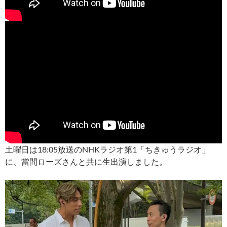
土曜日は18:05放送のNHKラジオ第1「ちきゅうラジオ」
に、當間ローズさんと共に生出演しました。