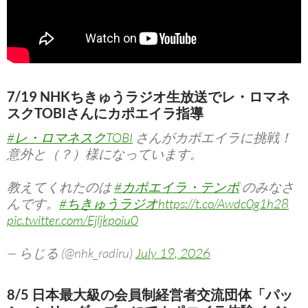
7/19 NHKちきゅうラジオ生放送でレ・ロマネ
スクTOBIさんにカポエイラ指導
#レ・ロマネスクTOBI
さんがカポエイラに挑戦！
意外と（？）様になっています。
教えてくれたのは
#カポエイラ・テンポ
のみなさ
んです。
#ちきゅうラジオ
https://t.co/Awdc0g1h28
pic.twitter.com/Ejljkpoiu0
— らじる (@nhk_radiru)
July 19, 2026
8/5 日本最大級の会員制経営者交流団体「パッ