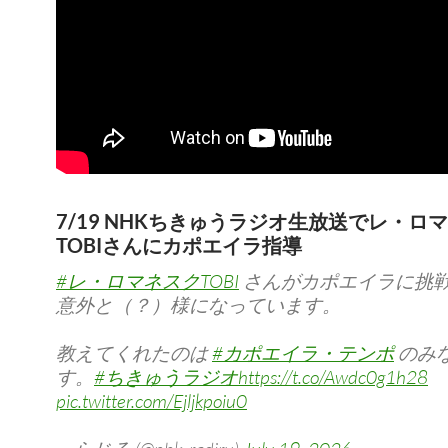
7/19 NHKちきゅうラジオ生放送でレ・ロ
TOBIさんにカポエイラ指導
#レ・ロマネスクTOBI
さんがカポエイラに挑
意外と（？）様になっています。
教えてくれたのは
#カポエイラ・テンポ
のみ
す。
#ちきゅうラジオ
https://t.co/Awdc0g1h28
pic.twitter.com/Ejljkpoiu0