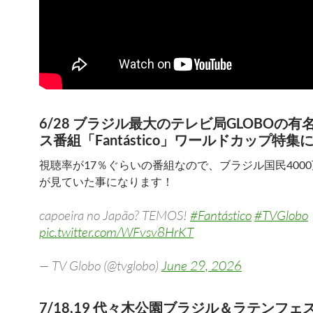
6/28 ブラジル最大のテレビ局GLOBOの有
ス番組「Fantástico」ワールドカップ特集
視聴率が17％ぐらいの番組なので、ブラジル国民400
が見ていた事になります！
capoeira no Japão? TEMOS!
#Fantástico
#TVGlobo
pic.twitter.com/WFvsv8HrKT
— TV Globo (@tvglobo)
June 29, 2026
7/18,19 代々木公園ブラジル＆ラテンフェ