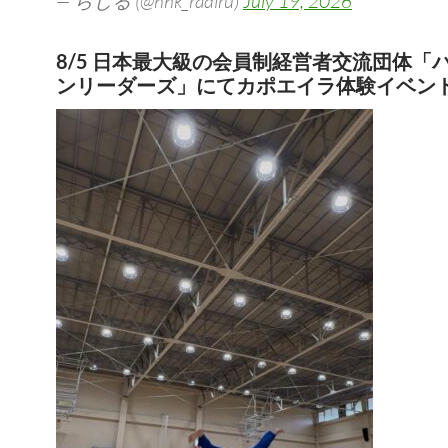
— らじる (@nhk_radiru)
July 19, 2026
8/5 日本最大級の会員制経営者交流団体「
ンリーダーズ」にてカポエイラ体験イベン