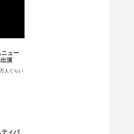
名ニュー
に出演
0万人ぐらい
スティバ