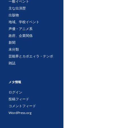
一般イベント
主な出演歴
出版物
地域、学校イベント
声優・アニメ系
政府、企業関係
新聞
未分類
芸能界とカポエィラ・テンポ
雑誌
メタ情報
ログイン
投稿フィード
コメントフィード
WordPress.org