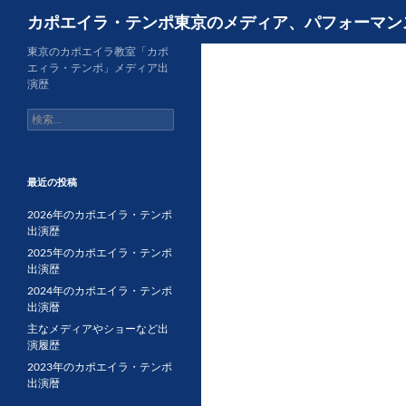
検
カポエイラ・テンポ東京のメディア、パフォーマン
索
コ
東京のカポエイラ教室「カポ
エィラ・テンポ」メディア出
ン
演歴
テ
検
ン
索:
ツ
へ
ス
最近の投稿
キ
2026年のカポエイラ・テンポ
ッ
出演歴
プ
2025年のカポエイラ・テンポ
出演歴
2024年のカポエイラ・テンポ
出演暦
主なメディアやショーなど出
演履歴
2023年のカポエイラ・テンポ
出演暦