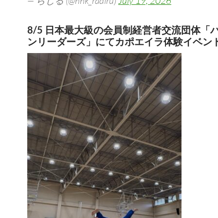
— らじる (@nhk_radiru)
July 19, 2026
8/5 日本最大級の会員制経営者交流団体「
ンリーダーズ」にてカポエイラ体験イベン