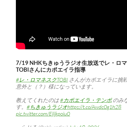
7/19 NHKちきゅうラジオ生放送でレ・ロ
TOBIさんにカポエイラ指導
#レ・ロマネスクTOBI
さんがカポエイラに挑
意外と（？）様になっています。
教えてくれたのは
#カポエイラ・テンポ
のみ
す。
#ちきゅうラジオ
https://t.co/Awdc0g1h28
pic.twitter.com/Ejljkpoiu0