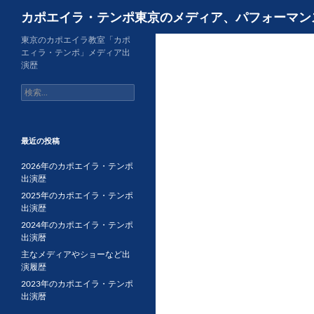
検
カポエイラ・テンポ東京のメディア、パフォーマン
索
コ
東京のカポエイラ教室「カポ
エィラ・テンポ」メディア出
ン
演歴
テ
検
ン
索:
ツ
へ
ス
最近の投稿
キ
2026年のカポエイラ・テンポ
ッ
出演歴
プ
2025年のカポエイラ・テンポ
出演歴
2024年のカポエイラ・テンポ
出演暦
主なメディアやショーなど出
演履歴
2023年のカポエイラ・テンポ
出演暦