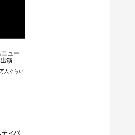
名ニュー
に出演
0万人ぐらい
スティバ