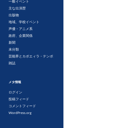
一般イベント
主な出演歴
出版物
地域、学校イベント
声優・アニメ系
政府、企業関係
新聞
未分類
芸能界とカポエィラ・テンポ
雑誌
メタ情報
ログイン
投稿フィード
コメントフィード
WordPress.org