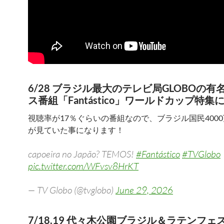
6/28 ブラジル最大のテレビ局GLOBOの有
ス番組「Fantástico」ワールドカップ特集
視聴率が17％ぐらいの番組なので、ブラジル国民400
が見ていた事になります！
capoeira no Japão? TEMOS!
#Fantástico
#TVGlobo
pic.twitter.com/WFvsv8HrKT
— TV Globo (@tvglobo)
June 29, 2026
7/18,19 代々木公園ブラジル＆ラテンフェ