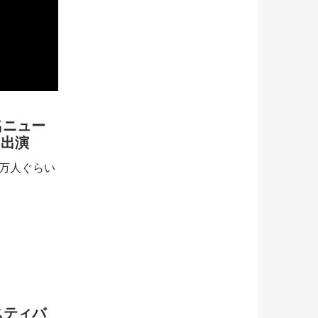
名ニュー
に出演
0万人ぐらい
スティバ