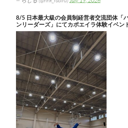
— らじる (@nhk_radiru)
July 19, 2026
8/5 日本最大級の会員制経営者交流団体「
ンリーダーズ」にてカポエイラ体験イベン