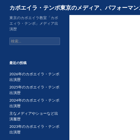
検
カポエイラ・テンポ東京のメディア、パフォーマン
索
コ
東京のカポエイラ教室「カポ
エィラ・テンポ」メディア出
ン
演歴
テ
検
ン
索:
ツ
へ
ス
最近の投稿
キ
2026年のカポエイラ・テンポ
ッ
出演歴
プ
2025年のカポエイラ・テンポ
出演歴
2024年のカポエイラ・テンポ
出演暦
主なメディアやショーなど出
演履歴
2023年のカポエイラ・テンポ
出演暦