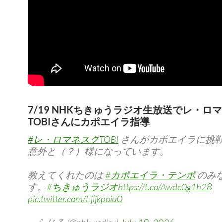
7/19 NHKちきゅうラジオ生放送でレ・ロ
TOBIさんにカポエイラ指導
#レ・ロマネスクTOBI
さんがカポエイラに挑
意外と（？）様になっています。
教えてくれたのは
#カポエイラ・テンポ
のみ
す。
#ちきゅうラジオ
https://t.co/Awdc0g1h28
pic.twitter.com/Ejljkpoiu0