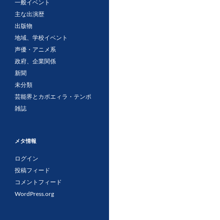
一般イベント
主な出演歴
出版物
地域、学校イベント
声優・アニメ系
政府、企業関係
新聞
未分類
芸能界とカポエィラ・テンポ
雑誌
メタ情報
ログイン
投稿フィード
コメントフィード
WordPress.org