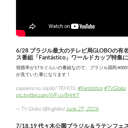
6/28 ブラジル最大のテレビ局GLOBOの有
ス番組「Fantástico」ワールドカップ特集
視聴率が17％ぐらいの番組なので、ブラジル国民400
が見ていた事になります！
capoeira no Japão? TEMOS!
#Fantástico
#TVGlobo
pic.twitter.com/WFvsv8HrKT
— TV Globo (@tvglobo)
June 29, 2026
7/18,19 代々木公園ブラジル＆ラテンフェ