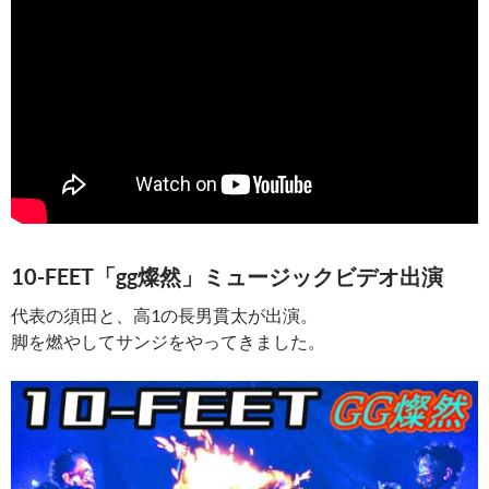
10-FEET「gg燦然」ミュージックビデオ出演
代表の須田と、高1の長男貫太が出演。
脚を燃やしてサンジをやってきました。