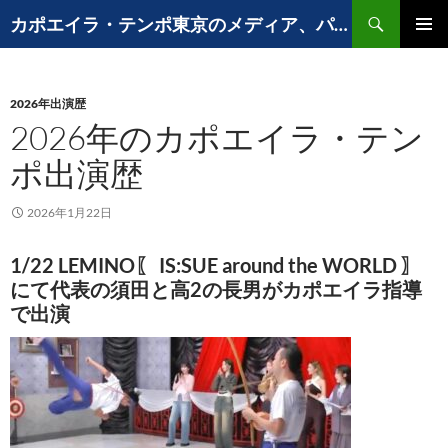
コ
検
カポエイラ・テンポ東京のメディア、パフォーマンスなど出演歴
ン
索
メインメ
テ
ニュー
ン
2026年出演歴
ツ
2026年のカポエイラ・テン
へ
ス
ポ出演歴
キ
ッ
2026年1月22日
プ
1/22 LEMINO〖 IS:SUE around the WORLD 〗
にて代表の須田と高2の長男がカポエイラ指導
で出演