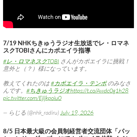
7/19 NHKちきゅうラジオ生放送でレ・ロマネ
スクTOBIさんにカポエイラ指導
#レ・ロマネスクTOBI
さんがカポエイラに挑戦！
意外と（？）様になっています。
教えてくれたのは
#カポエイラ・テンポ
のみなさ
んです。
#ちきゅうラジオ
https://t.co/Awdc0g1h28
pic.twitter.com/Ejljkpoiu0
— らじる (@nhk_radiru)
July 19, 2026
8/5 日本最大級の会員制経営者交流団体「パッ