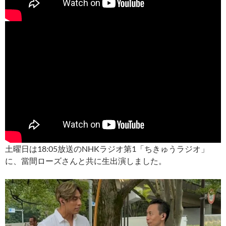
土曜日は18:05放送のNHKラジオ第1「ちきゅうラジオ」
に、當間ローズさんと共に生出演しました。