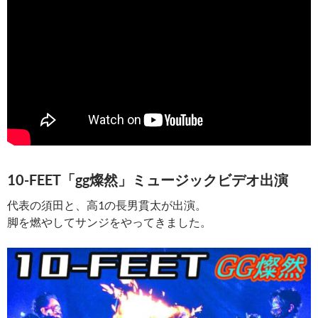
10-FEET「gg燦然」ミュージックビデオ出演
代表の須田と、高1の長男貫太が出演。
脚を燃やしてサンジをやってきました。