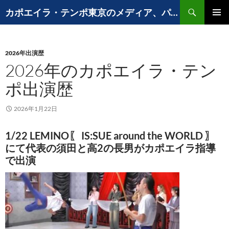
コ
検
カポエイラ・テンポ東京のメディア、パフォーマンスなど出演歴
ン
索
メインメ
テ
ニュー
ン
2026年出演歴
ツ
2026年のカポエイラ・テン
へ
ス
ポ出演歴
キ
ッ
2026年1月22日
プ
1/22 LEMINO〖 IS:SUE around the WORLD 〗
にて代表の須田と高2の長男がカポエイラ指導
で出演