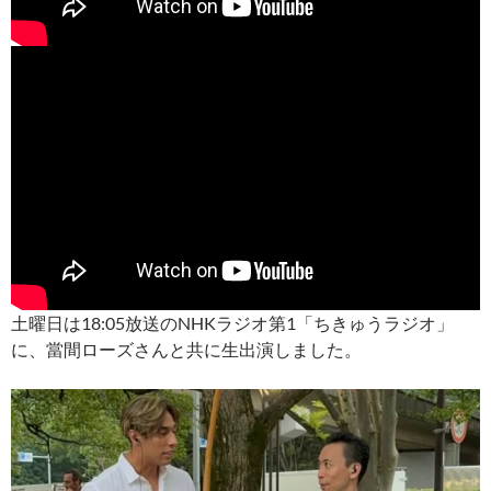
土曜日は18:05放送のNHKラジオ第1「ちきゅうラジオ」
に、當間ローズさんと共に生出演しました。