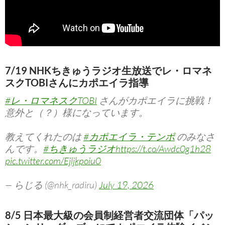
7/19 NHKちきゅうラジオ生放送でレ・ロマネ
スクTOBIさんにカポエイラ指導
#レ・ロマネスクTOBI
さんがカポエイラに挑戦！
意外と（？）様になっています。
教えてくれたのは
#カポエイラ・テンポ
のみなさ
んです。
#ちきゅうラジオ
https://t.co/Awdc0g1h28
pic.twitter.com/Ejljkpoiu0
— らじる (@nhk_radiru)
July 19, 2026
8/5 日本最大級の会員制経営者交流団体「パッ