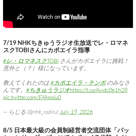
7/19 NHKちきゅうラジオ生放送でレ・ロマネ
スクTOBIさんにカポエイラ指導
#レ・ロマネスクTOBI
さんがカポエイラに挑戦！
意外と（？）様になっています。
教えてくれたのは
#カポエイラ・テンポ
のみなさ
んです。
#ちきゅうラジオ
https://t.co/Awdc0g1h28
pic.twitter.com/Ejljkpoiu0
— らじる (@nhk_radiru)
July 19, 2026
8/5 日本最大級の会員制経営者交流団体「パッ