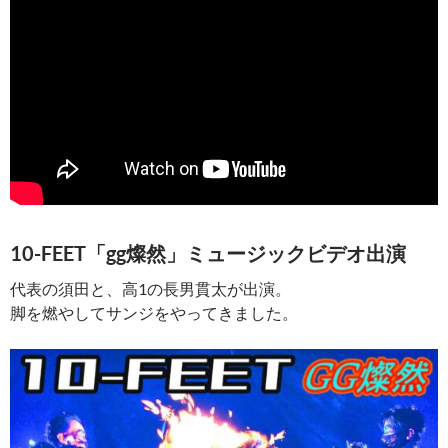
10-FEET「gg燦然」ミュージックビデオ出演
代表の須田と、高1の長男貫太が出演。
脚を燃やしてサンジをやってきました。