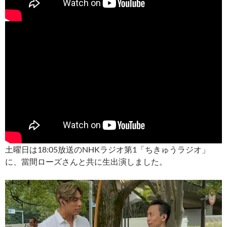
土曜日は18:05放送のNHKラジオ第1「ちきゅうラジオ」
に、當間ローズさんと共に生出演しました。