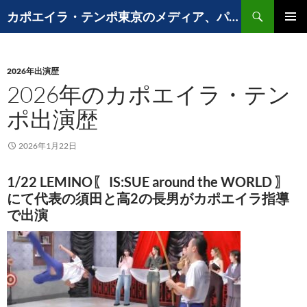
コ
検
カポエイラ・テンポ東京のメディア、パフォーマンスなど出演歴
ン
索
メインメ
テ
ニュー
ン
2026年出演歴
ツ
2026年のカポエイラ・テン
へ
ス
ポ出演歴
キ
ッ
2026年1月22日
プ
1/22 LEMINO〖 IS:SUE around the WORLD 〗
にて代表の須田と高2の長男がカポエイラ指導
で出演